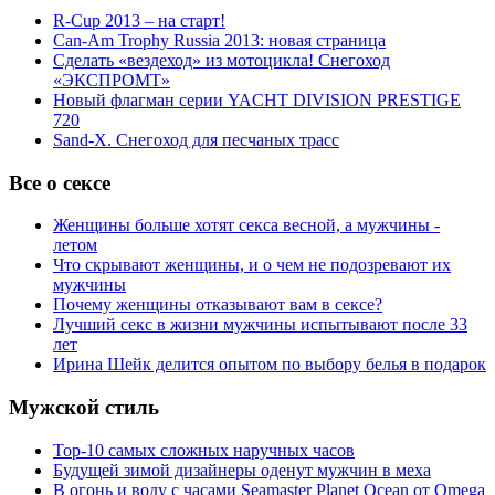
R-Cup 2013 – на старт!
Can-Am Trophy Russia 2013: новая страница
Сделать «вездеход» из мотоцикла! Снегоход
«ЭКСПРОМТ»
Новый флагман серии YACHT DIVISION PRESTIGE
720
Sand-X. Снегоход для песчаных трасс
Все о сексе
Женщины больше хотят секса весной, а мужчины -
летом
Что скрывают женщины, и о чем не подозревают их
мужчины
Почему женщины отказывают вам в сексе?
Лучший секс в жизни мужчины испытывают после 33
лет
Ирина Шейк делится опытом по выбору белья в подарок
Мужской стиль
Top-10 самых сложных наручных часов
Будущей зимой дизайнеры оденут мужчин в меха
В огонь и воду с часами Seamaster Planet Ocean от Omega