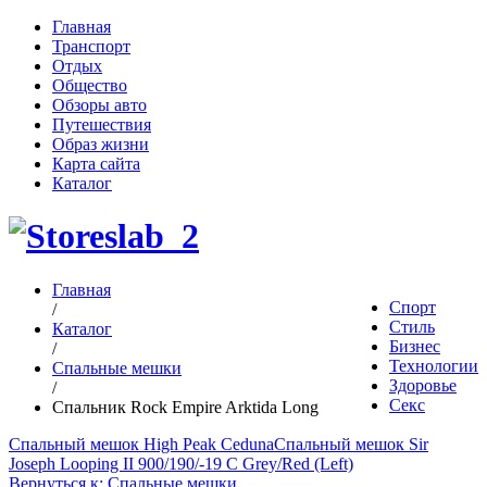
Главная
Транспорт
Отдых
Общество
Обзоры авто
Путешествия
Образ жизни
Карта сайта
Каталог
Главная
Спорт
/
Стиль
Каталог
Бизнес
/
Технологии
Спальные мешки
Здоровье
/
Секс
Спальник Rock Empire Arktida Long
Спальный мешок High Peak Ceduna
Спальный мешок Sir
Joseph Looping II 900/190/-19 C Grey/Red (Left)
Вернуться к: Спальные мешки