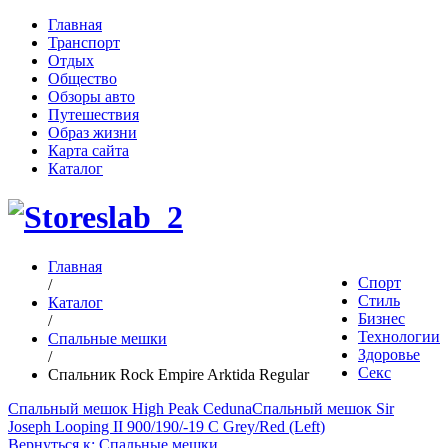
Главная
Транспорт
Отдых
Общество
Обзоры авто
Путешествия
Образ жизни
Карта сайта
Каталог
Главная
Спорт
/
Стиль
Каталог
Бизнес
/
Технологии
Спальные мешки
Здоровье
/
Секс
Спальник Rock Empire Arktida Regular
Спальный мешок High Peak Ceduna
Спальный мешок Sir
Joseph Looping II 900/190/-19 C Grey/Red (Left)
Вернуться к: Спальные мешки