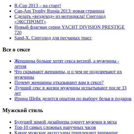
R-Cup 2013 – на старт!
Can-Am Trophy Russia 2013: новая страница
Сделать «вездеход» из мотоцикла! Снегоход
«ЭКСПРОМТ»
Новый флагман серии YACHT DIVISION PRESTIGE
720
Sand-X. Снегоход для песчаных трасс
Все о сексе
Женщины больше хотят секса весной, а мужчины -
летом
Что скрывают женщины, и о чем не подозревают их
мужчины
Почему женщины отказывают вам в сексе?
Лучший секс в жизни мужчины испытывают после 33
лет
Ирина Шейк делится опытом по выбору белья в подарок
Мужской стиль
Будущей зимой дизайнеры оденут мужчин в меха
Top-10 самых сложных наручных часов
Какие мужские аксессуары привлекают внимание