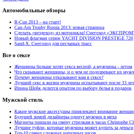
Автомобильные обзоры
R-Cup 2013 – на старт!
Can-Am Trophy Russia 2013: новая страница
Сделать «вездеход» из мотоцикла! Снегоход «ЭКСПРОМ
Новый флагман серии YACHT DIVISION PRESTIGE 720
Sand-X. Снегоход для песчаных трасс
Все о сексе
Женщины больше хотят секса весной, а мужчины - летом
Что скрывают женщины, и о чем не подозревают их муж
Почему женщины отказывают вам в сексе?
Лучший секс в жизни мужчины испытывают после 33 ле
Ирина Шейк делится опытом по выбору белья в подарок
Мужской стиль
Какие мужские аксессуары привлекают внимание женщи
Будущей зимой дизайнеры оденут мужчин в меха
Магниты пришли на смену стрелкам в часах Christophe Cl
Лучшие туфли, которые мужчина может купить за деньги
Top-10 самых сложных наручных часов