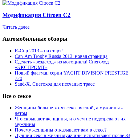
Модификация Citroen С2
Читать далее
Автомобильные обзоры
R-Cup 2013 – на старт!
Can-Am Trophy Russia 2013: новая страница
Сделать «вездеход» из мотоцикла! Снегоход
«ЭКСПРОМТ»
Новый флагман серии YACHT DIVISION PRESTIGE
720
Sand-X. Снегоход для песчаных трасс
Все о сексе
Женщины больше хотят секса весной, а мужчины -
летом
Что скрывают женщины, и о чем не подозревают их
мужчины
Почему женщины отказывают вам в сексе?
Лучший секс в жизни мужчины испытывают после 33