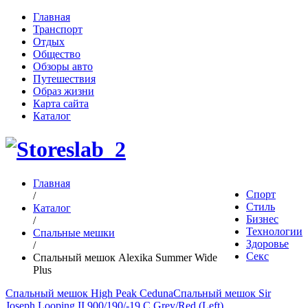
Главная
Транспорт
Отдых
Общество
Обзоры авто
Путешествия
Образ жизни
Карта сайта
Каталог
Главная
Спорт
/
Стиль
Каталог
Бизнес
/
Технологии
Спальные мешки
Здоровье
/
Секс
Спальный мешок Alexika Summer Wide
Plus
Спальный мешок High Peak Ceduna
Спальный мешок Sir
Joseph Looping II 900/190/-19 C Grey/Red (Left)