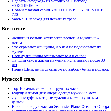
Сделать «вездеход» из мотоцикла! Снегоход
«ЭКСПРОМТ»
Новый флагман серии YACHT DIVISION PRESTIGE
720
Sand-X. Снегоход для песчаных трасс
Все о сексе
Женщины больше хотят секса весной, а мужчины -
летом
Что скрывают женщины, и о чем не подозревают их
мужчины
Почему женщины отказывают вам в сексе?
Лучший секс в жизни мужчины испытывают после 33
лет
Ирина Шейк делится опытом по выбору белья в подарок
Мужской стиль
Top-10 самых сложных наручных часов
Будущей зимой дизайнеры оденут мужчин в меха
Лучшие туфли, которые мужчина может купить за
деньги
В огонь и воду с часами Seamaster Planet Ocean от Omega
Магниты пришли на смену стрелкам в часах Christophe