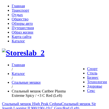
Главная
Транспорт
Отдых
Общество
Обзоры авто
Путешествия
Образ жизни
Карта сайта
Каталог
Главная
Спорт
/
Стиль
Каталог
Бизнес
/
Технологии
Спальные мешки
Здоровье
/
Секс
Спальный мешок Caribee Plasma
Extreme Spicy / +3 C Red (Left)
Спальный мешок High Peak Ceduna
Спальный мешок Sir
Joseph Looping II 900/190/-19 C Grey/Red (Left)