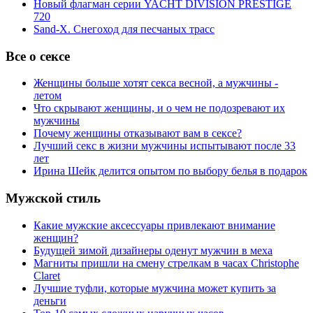
Новый флагман серии YACHT DIVISION PRESTIGE
720
Sand-X. Снегоход для песчаных трасс
Все о сексе
Женщины больше хотят секса весной, а мужчины -
летом
Что скрывают женщины, и о чем не подозревают их
мужчины
Почему женщины отказывают вам в сексе?
Лучший секс в жизни мужчины испытывают после 33
лет
Ирина Шейк делится опытом по выбору белья в подарок
Мужской стиль
Какие мужские аксессуары привлекают внимание
женщин?
Будущей зимой дизайнеры оденут мужчин в меха
Магниты пришли на смену стрелкам в часах Christophe
Claret
Лучшие туфли, которые мужчина может купить за
деньги