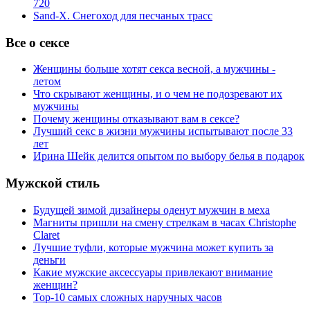
720
Sand-X. Снегоход для песчаных трасс
Все о сексе
Женщины больше хотят секса весной, а мужчины -
летом
Что скрывают женщины, и о чем не подозревают их
мужчины
Почему женщины отказывают вам в сексе?
Лучший секс в жизни мужчины испытывают после 33
лет
Ирина Шейк делится опытом по выбору белья в подарок
Мужской стиль
Будущей зимой дизайнеры оденут мужчин в меха
Магниты пришли на смену стрелкам в часах Christophe
Claret
Лучшие туфли, которые мужчина может купить за
деньги
Какие мужские аксессуары привлекают внимание
женщин?
Top-10 самых сложных наручных часов