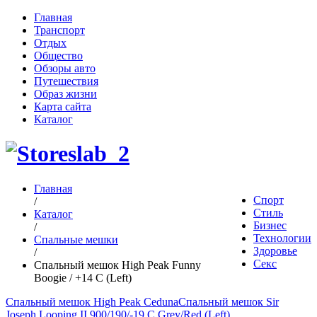
Главная
Транспорт
Отдых
Общество
Обзоры авто
Путешествия
Образ жизни
Карта сайта
Каталог
Главная
Спорт
/
Стиль
Каталог
Бизнес
/
Технологии
Спальные мешки
Здоровье
/
Секс
Спальный мешок High Peak Funny
Boogie / +14 C (Left)
Спальный мешок High Peak Ceduna
Спальный мешок Sir
Joseph Looping II 900/190/-19 C Grey/Red (Left)