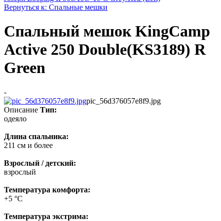
Вернуться к: Спальные мешки
Спальный мешок KingCamp
Active 250 Double(KS3189) R
Green
-
pic_56d376057e8f9.jpg
Описание
Тип:
одеяло
Длина спальника:
211 см и более
Взрослый / детский:
взрослый
Температура комфорта:
+5 °C
Температура экстрима: