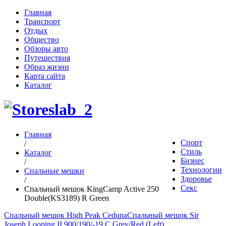
Главная
Транспорт
Отдых
Общество
Обзоры авто
Путешествия
Образ жизни
Карта сайта
Каталог
Главная
Спорт
/
Стиль
Каталог
Бизнес
/
Технологии
Спальные мешки
Здоровье
/
Секс
Спальный мешок KingCamp Active 250
Double(KS3189) R Green
Спальный мешок High Peak Ceduna
Спальный мешок Sir
Joseph Looping II 900/190/-19 C Grey/Red (Left)