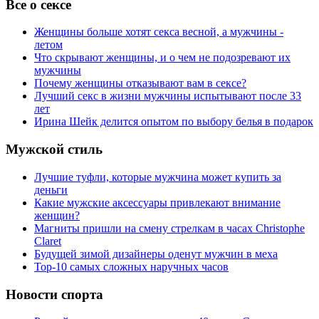
Все о сексе
Женщины больше хотят секса весной, а мужчины -
летом
Что скрывают женщины, и о чем не подозревают их
мужчины
Почему женщины отказывают вам в сексе?
Лучший секс в жизни мужчины испытывают после 33
лет
Ирина Шейк делится опытом по выбору белья в подарок
Мужской стиль
Лучшие туфли, которые мужчина может купить за
деньги
Какие мужские аксессуары привлекают внимание
женщин?
Магниты пришли на смену стрелкам в часах Christophe
Claret
Будущей зимой дизайнеры оденут мужчин в меха
Top-10 самых сложных наручных часов
Новости спорта