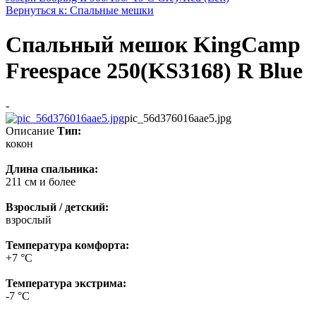
Вернуться к: Спальные мешки
Спальный мешок KingCamp
Freespace 250(KS3168) R Blue
-
pic_56d376016aae5.jpg
Описание
Тип:
кокон
Длина спальника:
211 см и более
Взрослый / детский:
взрослый
Температура комфорта:
+7 °С
Температура экстрима:
-7 °C