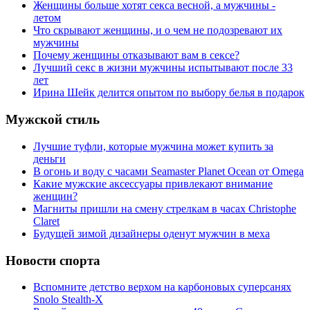
Женщины больше хотят секса весной, а мужчины -
летом
Что скрывают женщины, и о чем не подозревают их
мужчины
Почему женщины отказывают вам в сексе?
Лучший секс в жизни мужчины испытывают после 33
лет
Ирина Шейк делится опытом по выбору белья в подарок
Мужской стиль
Лучшие туфли, которые мужчина может купить за
деньги
В огонь и воду с часами Seamaster Planet Ocean от Omega
Какие мужские аксессуары привлекают внимание
женщин?
Магниты пришли на смену стрелкам в часах Christophe
Claret
Будущей зимой дизайнеры оденут мужчин в меха
Новости спорта
Вспомните детство верхом на карбоновых суперсанях
Snolo Stealth-X