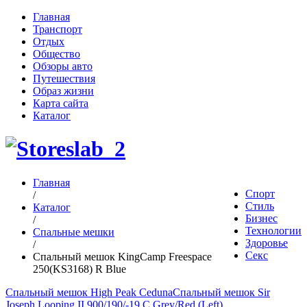
Главная
Транспорт
Отдых
Общество
Обзоры авто
Путешествия
Образ жизни
Карта сайта
Каталог
Главная
Спорт
/
Стиль
Каталог
Бизнес
/
Технологии
Спальные мешки
Здоровье
/
Секс
Спальный мешок KingCamp Freespace
250(KS3168) R Blue
Спальный мешок High Peak Ceduna
Спальный мешок Sir
Joseph Looping II 900/190/-19 C Grey/Red (Left)