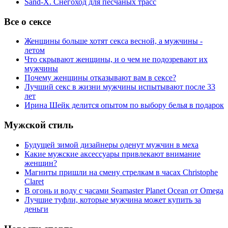
Sand-X. Снегоход для песчаных трасс
Все о сексе
Женщины больше хотят секса весной, а мужчины -
летом
Что скрывают женщины, и о чем не подозревают их
мужчины
Почему женщины отказывают вам в сексе?
Лучший секс в жизни мужчины испытывают после 33
лет
Ирина Шейк делится опытом по выбору белья в подарок
Мужской стиль
Будущей зимой дизайнеры оденут мужчин в меха
Какие мужские аксессуары привлекают внимание
женщин?
Магниты пришли на смену стрелкам в часах Christophe
Claret
В огонь и воду с часами Seamaster Planet Ocean от Omega
Лучшие туфли, которые мужчина может купить за
деньги