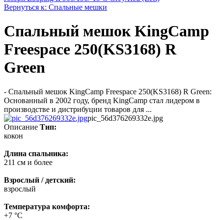
Вернуться к: Спальные мешки
Спальный мешок KingCamp
Freespace 250(KS3168) R
Green
- Спальный мешок KingCamp Freespace 250(KS3168) R Green:
Основанный в 2002 году, бренд KingCamp стал лидером в
производстве и дистрибуции товаров для ...
pic_56d376269332e.jpg
Описание
Тип:
кокон
Длина спальника:
211 см и более
Взрослый / детский:
взрослый
Температура комфорта:
+7 °С