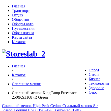
Главная
Транспорт
Отдых
Общество
Обзоры авто
Путешествия
Образ жизни
Карта сайта
Каталог
Главная
Спорт
/
Стиль
Каталог
Бизнес
/
Технологии
Спальные мешки
Здоровье
/
Секс
Спальный мешок KingCamp Freespace
250(KS3168) R Green
Спальный мешок High Peak Ceduna
Спальный мешок Sir
Joseph Looping II 900/190/-19 C Grey/Red (Left)