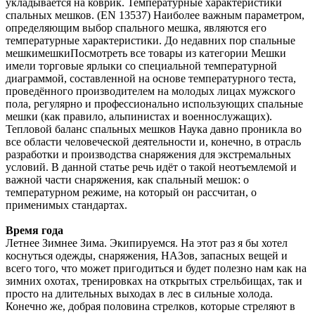
укладывается на коврик. Температурные характеристики
спальных мешков. (EN 13537) Наиболее важным параметром,
определяющим выбор спального мешка, являются его
температурные характеристики. До недавних пор спальные
мешкимешкиПосмотреть все товары из категории Мешки
имели торговые ярлыки со специальной температурной
диаграммой, составленной на основе температурного теста,
проведённого производителем на молодых лицах мужского
пола, регулярно и профессионально использующих спальные
мешки (как правило, альпинистах и военнослужащих).
Тепловой баланс спальных мешков Наука давно проникла во
все области человеческой деятельности и, конечно, в отрасль
разработки и производства снаряжения для экстремальных
условий. В данной статье речь идёт о такой неотъемлемой и
важной части снаряжения, как спальный мешок: о
температурном режиме, на который он рассчитан, о
применимых стандартах.
Время года
Летнее Зимнее Зима. Экипируемся. На этот раз я бы хотел
коснуться одежды, снаряжения, НАЗов, запасных вещей и
всего того, что может пригодиться и будет полезно нам как на
зимних охотах, тренировках на открытых стрельбищах, так и
просто на длительных выходах в лес в сильные холода.
Конечно же, добрая половина стрелков, которые стреляют в