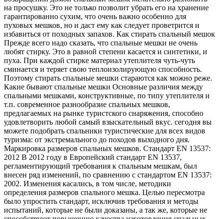
на просушку. Это не только позволит убрать его на хранение
гарантированно сухим, что очень важно особенно для
пуховых мешков, но и даст ему как следует проветрится и
избавиться от походных запахов. Как стирать спальный мешок
Прежде всего надо сказать, что спальные мешки не очень
любят стирку. Это в равной степени касается и синтетики, и
пуха. При каждой стирке материал утеплителя чуть-чуть
сминается и теряет свою теплоизолирующую способность.
Поэтому стирать спальные мешки стараются как можно реже.
Какие бывают спальные мешки Основные различия между
спальными мешками, конструктивные, по типу утеплителя и
т.п. современное разнообразие спальных мешков,
предлагаемых на рынке туристского снаряжения, способно
удовлетворить любой самый взыскательный вкус. сегодня вы
можете подобрать спальники туристические для всех видов
туризма: от экстремального до походов выходного дня.
Маркировка размеров спальных мешков. Стандарт EN 13537:
2012 В 2012 году в Европейский стандарт EN 13537,
регламентирующий требования к спальным мешкам, был
внесен ряд изменений, по сравнению с стандартом EN 13537:
2002. Изменения касались, в том числе, методики
определения размеров спального мешка. Целью пересмотра
было упростить стандарт, исключив требования и методы
испытаний, которые не были доказаны, а так же, которые не
способствуют повышению качества изготовления спальных