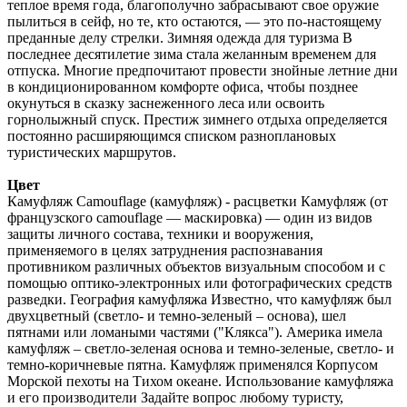
теплое время года, благополучно забрасывают свое оружие
пылиться в сейф, но те, кто остаются, — это по-настоящему
преданные делу стрелки. Зимняя одежда для туризма В
последнее десятилетие зима стала желанным временем для
отпуска. Многие предпочитают провести знойные летние дни
в кондиционированном комфорте офиса, чтобы позднее
окунуться в сказку заснеженного леса или освоить
горнолыжный спуск. Престиж зимнего отдыха определяется
постоянно расширяющимся списком разноплановых
туристических маршрутов.
Цвет
Камуфляж Camouflage (камуфляж) - расцветки Камуфляж (от
французского camouflage — маскировка) — один из видов
защиты личного состава, техники и вооружения,
применяемого в целях затруднения распознавания
противником различных объектов визуальным способом и с
помощью оптико-электронных или фотографических средств
разведки. География камуфляжа Известно, что камуфляж был
двухцветный (светло- и темно-зеленый – основа), шел
пятнами или ломаными частями ("Клякса"). Америка имела
камуфляж – светло-зеленая основа и темно-зеленые, светло- и
темно-коричневые пятна. Камуфляж применялся Корпусом
Морской пехоты на Тихом океане. Использование камуфляжа
и его производители Задайте вопрос любому туристу,