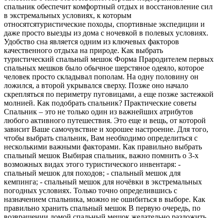
спальник обеспечит комфортный отдых и восстановление сил
в экстремальных условиях, к которым
относятсятуристические походы, спортивные экспедиции и
даже просто выезды из дома с ночевкой в полевых условиях.
Удобство сна является одним из ключевых факторов
качественного отдыха на природе. Как выбрать
туристический спальный мешок Форма Прародителем первых
спальных мешков было обычное шерстяное одеяло, которое
человек просто складывал пополам. На одну половину он
ложился, а второй укрывался сверху. Позже оно начало
скрепляться по периметру пуговицами, а еще позже застежкой
молнией. Как подобрать спальник? Практические советы
Cпальник – это не только один из важнейших атрибутов
любого активного путешествия. Это еще и вещь, от которой
зависит Ваше самочувствие и хорошее настроение. Для того,
чтобы выбрать спальник, Вам необходимо определиться с
несколькими важными факторами. Как правильно выбрать
спальный мешок Выбирая спальник, важно помнить о 3-х
возможных видах этого туристического инвентаря: -
спальный мешок для походов; - спальный мешок для
кемпинга; - спальный мешок для ночёвки в экстремальных
погодных условиях. Только точно определившись с
назначением спальника, можно не ошибиться в выборе. Как
правильно хранить спальный мешок В первую очередь, по
возвращении домой спальный мешок желательно разложить