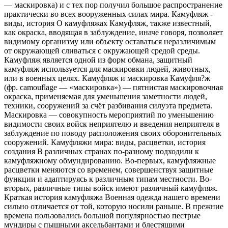
— маскировка) и с тех пор получил большое распространение
практически во всех вооруженных силах мира. Камуфляж -
виды, история О камуфляжах Камуфляж, также известный,
как окраска, вводящая в заблуждение, иначе говоря, позволяет
видимому организму или объекту оставаться неразличимым
от окружающей сливаться с окружающей средой среды.
Камуфляж является одной из форм обмана, защитный
камуфляж используется для маскировки людей, животных,
или в военных целях. Камуфляж и маскировка Камуфля?ж
(фр. camouflage — «маскировка») — пятнистая маскировочная
окраска, применяемая для уменьшения заметности людей,
техники, сооружений за счёт разбивания силуэта предмета.
Маскировка — совокупность мероприятий по уменьшению
видимости своих войск неприятелю и введения неприятеля в
заблуждение по поводу расположения своих оборонительных
сооружений. Камуфляжи мира: виды, расцветки, история
создания В различных странах по-разному подходили к
камуфляжному обмундированию. Во-первых, камуфляжные
расцветки меняются со временем, совершенствуя защитные
функции и адаптируясь к различным типам местности. Во-
вторых, различные типы войск имеют различный камуфляж.
Краткая история камуфляжа Военная одежда нашего времени
сильно отличается от той, которую носили раньше. В прежние
времена пользовались большой популярностью пестрые
мундиры с пышными аксельбантами и блестящими