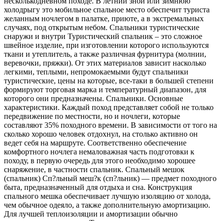
несколькодневном походе. В летний зной или зимнюю
холодрыгу это мобильное спальное место обеспечит туриста
желанным ночлегом в палатке, приюте, а в экстремальных
случаях, под открытым небом. Спальники туристические
снаружи и внутри Туристический спальник – это сложное
швейное изделие, при изготовлении которого используются
ткани и утеплитель, а также различная фурнитура (молнии,
веревочки, пряжки). От этих материалов зависит насколько
легкими, теплыми, непромокаемыми будут спальники
туристические, цены на которые, все-таки в большей степени
формируют торговая марка и температурный диапазон, для
которого они предназначены. Спальники. Основные
характеристики. Каждый поход представляет собой не только
передвижение по местности, но и ночлеги, которые
составляют 35% походного времени. В зависимости от того на
сколько хорошо человек отдохнул, на столько активно он
ведет себя на маршруте. Соответственно обеспечение
комфортного ночлега немаловажная часть подготовки к
походу, в первую очередь для этого необходимо хорошее
снаряжение, в частности спальник. Спальный мешок
(спальник) Сп?льный меш?к (сп?льник) — предмет походного
быта, предназначенный для отдыха и сна. Конструкция
спального мешка обеспечивает лучшую изоляцию от холода,
чем обычное одеяло, а также дополнительную амортизацию.
Для лучшей теплоизоляции и амортизации обычно