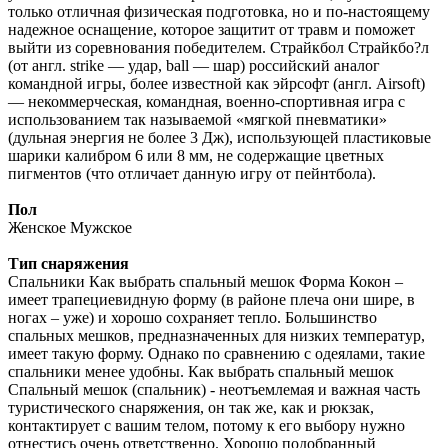
только отличная физическая подготовка, но и по-настоящему
надежное оснащение, которое защитит от травм и поможет
выйти из соревнования победителем. Страйкбол Страйкбо?л
(от англ. strike — удар, ball — шар) российский аналог
командной игры, более известной как эйрсофт (англ. Airsoft)
— некоммерческая, командная, военно-спортивная игра с
использованием так называемой «мягкой пневматики»
(дульная энергия не более 3 Дж), использующей пластиковые
шарики калибром 6 или 8 мм, не содержащие цветных
пигментов (что отличает данную игру от пейнтбола).
Пол
Женское Мужское
Тип снаряжения
Спальники Как выбрать спальный мешок Форма Кокон –
имеет трапециевидную форму (в районе плеча они шире, в
ногах – уже) и хорошо сохраняет тепло. Большинство
спальных мешков, предназначенных для низких температур,
имеет такую форму. Однако по сравнению с одеялами, такие
спальники менее удобны. Как выбрать спальный мешок
Спальный мешок (спальник) - неотъемлемая и важная часть
туристического снаряжения, он так же, как и рюкзак,
контактирует с вашим телом, потому к его выбору нужно
отнестись очень ответственно. Хорошо подобранный