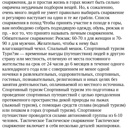
снаряжения, да и простая жизнь в горах может быть сильно
омрачена неудачным подбором вещей. Но, к сожалению,
очень много людей не умеет правильно выбирать снаряжение
и регулярно наступает на одни и те же грабли. Список
снаряжения в поход Чтобы принять участие в походе в горы,
вам необходимо собрать подходящую одежду, обувь, рюкзак и
пр. - все то, что принято называть личным снаряжением.
Обязательное снаряжение: Рюкзак: 60-70 л для женщин и 70-
90 л для мужчин. Желательно, чтобы к нему был
влагозащитный чехол. Спальный мешок. Спортивный туризм
Тури?зм — временные выезды (путешествия) людей в другую
страну или местность, отличную от места постоянного
жительства на срок от 24 часов до 6 месяцев в течение одного
календарного года или с совершением не менее одной
ночевки в развлекательных, оздоровительных, спортивных,
гостевых, познавательных, религиозных и иных целях без
занятия деятельностью, оплачиваемой из местного источника.
Спортивный туризм Спортивный туризм это подготовка и
проведение спортивных путешествий с целью преодоления
протяженного пространства дикой природы на лыжах
(лыжный туризм), с помощью средств сплава (водный туризм)
или пешком в горах (горный туризм). Спортивное
путешествие проводится силами автономной группы из 6-10
человек. Тактическое Тактическое снаряжение Тактическое
снаряжение включает в себя несколько деталей экипировки.