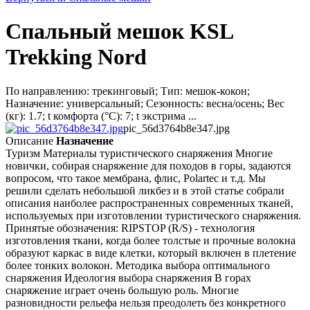
Спальный мешок KSL
Trekking Nord
По направлению: трекинговый; Тип: мешок-кокон;
Назначение: универсальный; Сезонность: весна/осень; Вес
(кг): 1.7; t комфорта (°C): 7; t экстрима ...
pic_56d3764b8e347.jpg
Описание
Назначение
Туризм Материалы туристического снаряжения Многие
новички, собирая снаряжение для походов в горы, задаются
вопросом, что такое мембрана, флис, Polartec и т.д. Мы
решили сделать небольшой ликбез и в этой статье собрали
описания наиболее распространенных современных тканей,
используемых при изготовлении туристического снаряжения.
Принятые обозначения: RIPSTOP (R/S) - технология
изготовления ткани, когда более толстые и прочные волокна
образуют каркас в виде клетки, который включен в плетение
более тонких волокон. Методика выбора оптимального
снаряжения Идеология выбора снаряжения В горах
снаряжение играет очень большую роль. Многие
разновидности рельефа нельзя преодолеть без конкретного