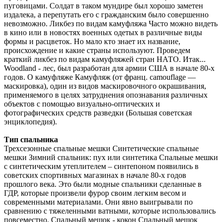
пуговицами. Солдат в таком мундире был хорошо заметен
издалека, а перепутать его с гражданским было совершенно
невозможно. Ликбез по видам камуфляжа Часто можно видеть
в кино или в новостях военных одетых в различные виды
формы и расцветок. Но мало кто знает их название,
происхождение и какие страны используют. Проведем
краткий ликбез по видам камуфляжей стран НАТО. Итак...
Woodland - лес, был разработан для армии США в начале 80-х
годов. О камуфляже Камуфляж (от франц. camouflage —
маскировка), один из видов маскировочного окрашивания,
применяемого в целях затруднения опознавания различных
объектов с помощью визуально-оптических и
фотографических средств разведки (Большая советская
энциклопедия).
Тип спальника
Трехсезонные спальные мешки Синтетические спальные
мешки Зимний спальник: пух или синтетика Спальные мешки
с синтетическим утеплителем – синтепоном появились в
советских спортивных магазинах в начале 80-х годов
прошлого века. Это были модные спальники сделанные в
ГДР, которые произвели фурор своим легким весом и
современными материалами. Они явно выигрывали по
сравнению с тяжеленными ватными, которые использовались
повсеместно. Спальный мешок - кокон Спальный мешок