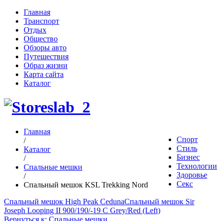
Главная
Транспорт
Отдых
Общество
Обзоры авто
Путешествия
Образ жизни
Карта сайта
Каталог
Главная
Спорт
/
Стиль
Каталог
Бизнес
/
Технологии
Спальные мешки
Здоровье
/
Секс
Спальный мешок KSL Trekking Nord
Спальный мешок High Peak Ceduna
Спальный мешок Sir
Joseph Looping II 900/190/-19 C Grey/Red (Left)
Вернуться к: Спальные мешки