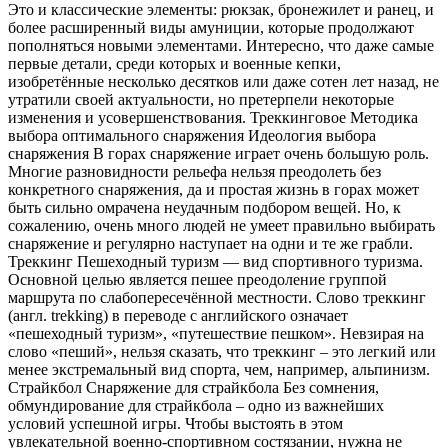
Это и классические элементы: рюкзак, бронежилет и ранец, и
более расширенный виды амуниции, которые продолжают
пополняться новыми элементами. Интересно, что даже самые
первые детали, среди которых и военные кепки,
изобретённые несколько десятков или даже сотен лет назад, не
утратили своей актуальности, но претерпели некоторые
изменения и усовершенствования. Треккинговое Методика
выбора оптимального снаряжения Идеология выбора
снаряжения В горах снаряжение играет очень большую роль.
Многие разновидности рельефа нельзя преодолеть без
конкретного снаряжения, да и простая жизнь в горах может
быть сильно омрачена неудачным подбором вещей. Но, к
сожалению, очень много людей не умеет правильно выбирать
снаряжение и регулярно наступает на одни и те же грабли.
Треккинг Пешеходный туризм — вид спортивного туризма.
Основной целью является пешее преодоление группой
маршрута по слабопересечённой местности. Слово треккинг
(англ. trekking) в переводе с английского означает
«пешеходный туризм», «путешествие пешком». Невзирая на
слово «пеший», нельзя сказать, что треккинг – это легкий или
менее экстремальный вид спорта, чем, например, альпинизм.
Страйкбол Снаряжение для страйкбола Без сомнения,
обмундирование для страйкбола – одно из важнейших
условий успешной игры. Чтобы выстоять в этом
увлекательной военно-спортивном состязании, нужна не