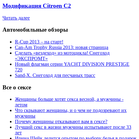
Модификация Citroen С2
Читать далее
Автомобильные обзоры
R-Cup 2013 – на старт!
Can-Am Trophy Russia 2013: новая страница
Сделать «вездеход» из мотоцикла! Снегоход
«ЭКСПРОМТ»
Новый флагман серии YACHT DIVISION PRESTIGE
720
Sand-X. Снегоход для песчаных трасс
Все о сексе
Женщины больше хотят секса весной, а мужчины -
летом
Что скрывают женщины, и о чем не подозревают их
мужчины
Почему женщины отказывают вам в сексе?
Лучший секс в жизни мужчины испытывают после 33
лет
Ирина Шейк делится опытом по выбору белья в подарок