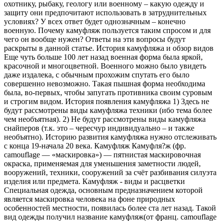
охотнику, рыбаку, геологу или военному – какую одежду и
защиту они предпочитают использовать в затруднительных
условиях? У всех ответ будет однозначным – конечно
военную. Почему камуфляж пользуется таким спросом и для
чего он вообще нужен? Ответы на эти вопросы будут
раскрыты в данной статье. История камуфляжа и обзор видов
Еще чуть больше 100 лет назад военная форма была яркой,
красочной и многоцветной. Военного можно было увидеть
даже издалека, с обычным прохожим спутать его было
совершенно невозможно. Такая пышная форма необходима
была, во-первых, чтобы запугать противника своим суровым
и строгим видом. История появления камуфляжа 1) Здесь не
будут рассмотрены виды камуфляжа техники (ибо тема более
чем необъятная). 2) Не будут рассмотрены виды камуфляжа
снайперов (т.к. это – чересчур индивидуально – и также
необъятно). Историю развития камуфляжа нужно отслеживать
с конца 19-начала 20 века. Камуфляж Камуфля?ж (фр.
camouflage — «маскировка») — пятнистая маскировочная
окраска, применяемая для уменьшения заметности людей,
вооружений, техники, сооружений за счёт разбивания силуэта
изделия или предмета. Камуфляж - виды и расцветки
Специальная одежда, основным предназначением которой
является маскировка человека на фоне природных
особенностей местности, появилась более ста лет назад. Такой
вид одежды получил название камуфляж(от франц. camouflage