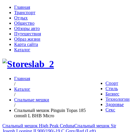
Главная
Транспорт
Отдых
Общество
Обзоры авто
Путешествия
Образ жизни
Карта сайта
Каталог
Главная
Спорт
/
Стиль
Каталог
Бизнес
/
Технологии
Спальные мешки
Здоровье
/
Секс
Спальный мешок Pinguin Topas 185
синий L BHB Micro
Спальный мешок High Peak Ceduna
Спальный мешок Sir
Joseph Looping II 900/190/-19 C Grey/Red (Left)