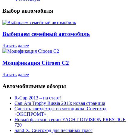
Выбор автомобиля
Выбираем семейный автомобиль
Читать далее
Модификация Citroen С2
Читать далее
Автомобильные обзоры
R-Cup 2013 – на старт!
Can-Am Trophy Russia 2013: новая страница
Сделать «вездеход» из мотоцикла! Снегоход
«ЭКСПРОМТ»
Новый флагман серии YACHT DIVISION PRESTIGE
720
Sand-X. Снегоход для песчаных трасс