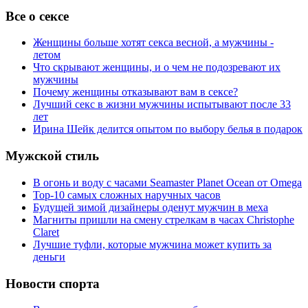
Все о сексе
Женщины больше хотят секса весной, а мужчины -
летом
Что скрывают женщины, и о чем не подозревают их
мужчины
Почему женщины отказывают вам в сексе?
Лучший секс в жизни мужчины испытывают после 33
лет
Ирина Шейк делится опытом по выбору белья в подарок
Мужской стиль
В огонь и воду с часами Seamaster Planet Ocean от Omega
Top-10 самых сложных наручных часов
Будущей зимой дизайнеры оденут мужчин в меха
Магниты пришли на смену стрелкам в часах Christophe
Claret
Лучшие туфли, которые мужчина может купить за
деньги
Новости спорта