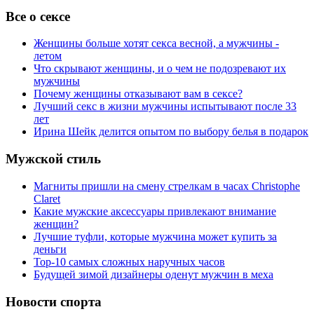
Все о сексе
Женщины больше хотят секса весной, а мужчины -
летом
Что скрывают женщины, и о чем не подозревают их
мужчины
Почему женщины отказывают вам в сексе?
Лучший секс в жизни мужчины испытывают после 33
лет
Ирина Шейк делится опытом по выбору белья в подарок
Мужской стиль
Магниты пришли на смену стрелкам в часах Christophe
Claret
Какие мужские аксессуары привлекают внимание
женщин?
Лучшие туфли, которые мужчина может купить за
деньги
Top-10 самых сложных наручных часов
Будущей зимой дизайнеры оденут мужчин в меха
Новости спорта