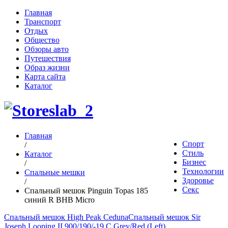
Главная
Транспорт
Отдых
Общество
Обзоры авто
Путешествия
Образ жизни
Карта сайта
Каталог
Главная
Спорт
/
Стиль
Каталог
Бизнес
/
Технологии
Спальные мешки
Здоровье
/
Секс
Спальный мешок Pinguin Topas 185
синий R BHB Micro
Спальный мешок High Peak Ceduna
Спальный мешок Sir
Joseph Looping II 900/190/-19 C Grey/Red (Left)