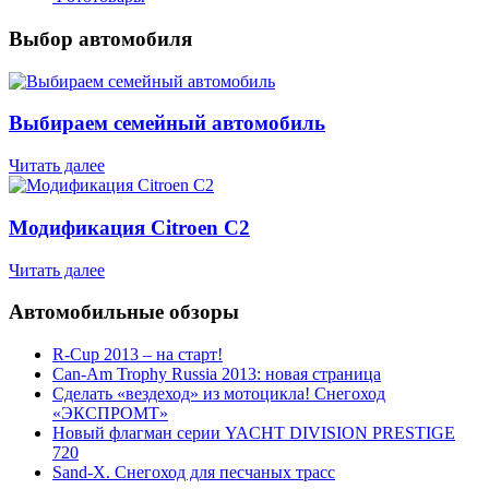
Выбор автомобиля
Выбираем семейный автомобиль
Читать далее
Модификация Citroen С2
Читать далее
Автомобильные обзоры
R-Cup 2013 – на старт!
Can-Am Trophy Russia 2013: новая страница
Сделать «вездеход» из мотоцикла! Снегоход
«ЭКСПРОМТ»
Новый флагман серии YACHT DIVISION PRESTIGE
720
Sand-X. Снегоход для песчаных трасс