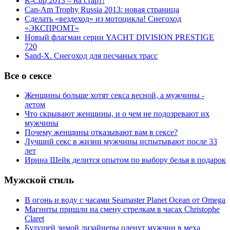
R-Cup 2013 – на старт!
Can-Am Trophy Russia 2013: новая страница
Сделать «вездеход» из мотоцикла! Снегоход
«ЭКСПРОМТ»
Новый флагман серии YACHT DIVISION PRESTIGE
720
Sand-X. Снегоход для песчаных трасс
Все о сексе
Женщины больше хотят секса весной, а мужчины -
летом
Что скрывают женщины, и о чем не подозревают их
мужчины
Почему женщины отказывают вам в сексе?
Лучший секс в жизни мужчины испытывают после 33
лет
Ирина Шейк делится опытом по выбору белья в подарок
Мужской стиль
В огонь и воду с часами Seamaster Planet Ocean от Omega
Магниты пришли на смену стрелкам в часах Christophe
Claret
Будущей зимой дизайнеры оденут мужчин в меха