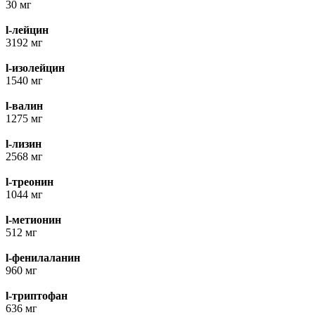
30 мг
l-лейцин
3192 мг
l-изолейцин
1540 мг
l-валин
1275 мг
l-лизин
2568 мг
l-треонин
1044 мг
l-метионин
512 мг
l-фенилаланин
960 мг
l-триптофан
636 мг