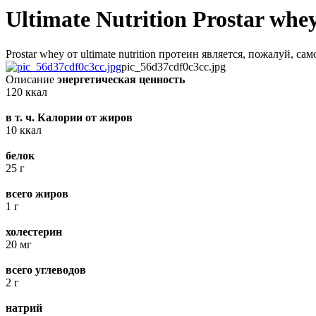
Ultimate Nutrition Prostar whey
Prostar whey от ultimate nutrition протеин является, пожалуй,
pic_56d37cdf0c3cc.jpg
Описание
энергетическая ценность
120 ккал
в т. ч. Калории от жиров
10 ккал
белок
25 г
всего жиров
1 г
холестерин
20 мг
всего углеводов
2 г
натрий