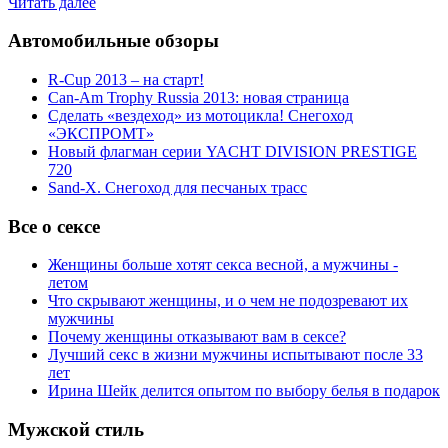
Читать далее
Автомобильные обзоры
R-Cup 2013 – на старт!
Can-Am Trophy Russia 2013: новая страница
Сделать «вездеход» из мотоцикла! Снегоход
«ЭКСПРОМТ»
Новый флагман серии YACHT DIVISION PRESTIGE
720
Sand-X. Снегоход для песчаных трасс
Все о сексе
Женщины больше хотят секса весной, а мужчины -
летом
Что скрывают женщины, и о чем не подозревают их
мужчины
Почему женщины отказывают вам в сексе?
Лучший секс в жизни мужчины испытывают после 33
лет
Ирина Шейк делится опытом по выбору белья в подарок
Мужской стиль