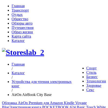
Главная
Транспорт
Отдых
Общество
Обзоры авто
Путешествия
Образ жизни
Карта сайта
Каталог
Главная
Спорт
/
Стиль
Каталог
Бизнес
/
Технологии
Устройства для чтения электронных
Здоровье
книг
Секс
/
AirOn AirBook City Base
Обложка AirOn Premium для Amazon Kindle Voyage
Blue
Электронная книга POCKETBOOK 624 Basic Touch White