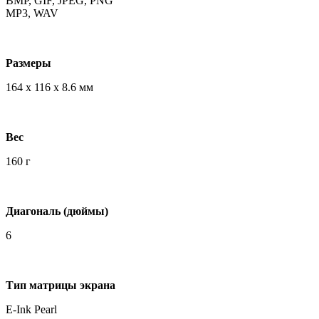
BMP, GIF, JPEG, PNG
MP3, WAV
Размеры
164 х 116 х 8.6 мм
Вес
160 г
Диагональ (дюймы)
6
Тип матрицы экрана
E-Ink Pearl