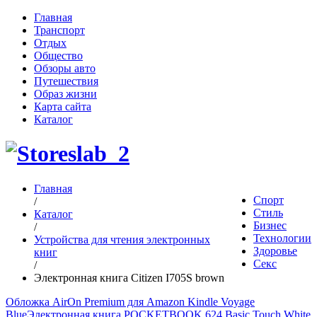
Главная
Транспорт
Отдых
Общество
Обзоры авто
Путешествия
Образ жизни
Карта сайта
Каталог
Главная
Спорт
/
Стиль
Каталог
Бизнес
/
Технологии
Устройства для чтения электронных
Здоровье
книг
Секс
/
Электронная книга Citizen I705S brown
Обложка AirOn Premium для Amazon Kindle Voyage
Blue
Электронная книга POCKETBOOK 624 Basic Touch White