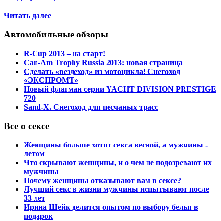
Читать далее
Автомобильные обзоры
R-Cup 2013 – на старт!
Can-Am Trophy Russia 2013: новая страница
Сделать «вездеход» из мотоцикла! Снегоход
«ЭКСПРОМТ»
Новый флагман серии YACHT DIVISION PRESTIGE
720
Sand-X. Снегоход для песчаных трасс
Все о сексе
Женщины больше хотят секса весной, а мужчины -
летом
Что скрывают женщины, и о чем не подозревают их
мужчины
Почему женщины отказывают вам в сексе?
Лучший секс в жизни мужчины испытывают после
33 лет
Ирина Шейк делится опытом по выбору белья в
подарок