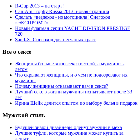
R-Cup 2013 – на старт!
Can-Am Trophy Russia 2013: новая страница
Сделать «вездеход» из мотоцикла! Снегоход
«ЭКСПРОМТ»
Новый флагман серии YACHT DIVISION PRESTIGE
720
Sand-X. Снегоход для песчаных трасс
Все о сексе
Женщины больше хотят секса весной, а мужчины -
летом
Что скрывают женщины, и о чем не подозревают их
мужчины
Почему женщины отказывают вам в сексе?
Лучший секс в жизни мужчины испытывают после 33
лет
Ирина Шейк делится опытом по выбору белья в подарок
Мужской стиль
Будущей зимой дизайнеры оденут мужчин в меха
Лучшие туфли, которые мужчина может купить за
деньги