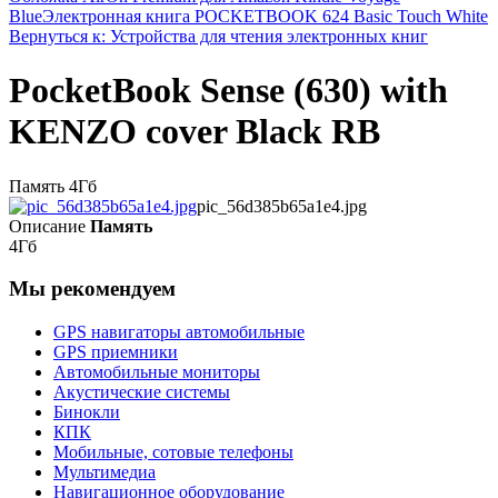
Blue
Электронная книга POCKETBOOK 624 Basic Touch White
Вернуться к: Устройства для чтения электронных книг
PocketBook Sense (630) with
KENZO cover Black RB
Память 4Гб
pic_56d385b65a1e4.jpg
Описание
Память
4Гб
Мы рекомендуем
GPS навигаторы автомобильные
GPS приемники
Автомобильные мониторы
Акустические системы
Бинокли
КПК
Мобильные, сотовые телефоны
Мультимедиа
Навигационное оборудование