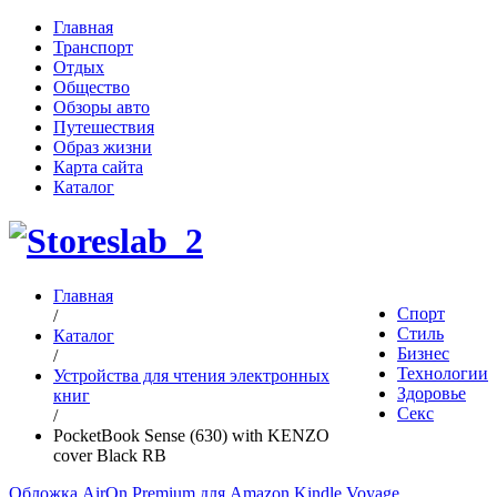
Главная
Транспорт
Отдых
Общество
Обзоры авто
Путешествия
Образ жизни
Карта сайта
Каталог
Главная
Спорт
/
Стиль
Каталог
Бизнес
/
Технологии
Устройства для чтения электронных
Здоровье
книг
Секс
/
PocketBook Sense (630) with KENZO
cover Black RB
Обложка AirOn Premium для Amazon Kindle Voyage