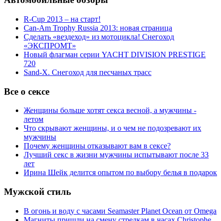
R-Cup 2013 – на старт!
Can-Am Trophy Russia 2013: новая страница
Сделать «вездеход» из мотоцикла! Снегоход
«ЭКСПРОМТ»
Новый флагман серии YACHT DIVISION PRESTIGE
720
Sand-X. Снегоход для песчаных трасс
Все о сексе
Женщины больше хотят секса весной, а мужчины -
летом
Что скрывают женщины, и о чем не подозревают их
мужчины
Почему женщины отказывают вам в сексе?
Лучший секс в жизни мужчины испытывают после 33
лет
Ирина Шейк делится опытом по выбору белья в подарок
Мужской стиль
В огонь и воду с часами Seamaster Planet Ocean от Omega
Магниты пришли на смену стрелкам в часах Christophe