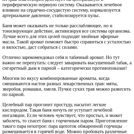
периферическую нервную систему. Оказывается лечебное
влияние на сердечно-сосудистую систему, нормализуется
артериальное давление, стабилизируется пульс.
Баня может оказывать не только расслабляющее, но и
тонизирующее действие, активизируя все системы организма.
Лучше всего для этих целей подходят хвойные эфирные
масла. Такой аромат поможет быстро справиться с усталостью
и вялостью, даст собраться с силами.
Отлично зарекомендовал себя и табачный аромат. Но тут
важно не перепутать: следует заваривать высушенный табак, а
сигаретный дым в парной – категорически противопоказан!
Многим по вкусу комбинированные ароматы, когда
смешиваются настои разных лекарственных трав: мяты,
зверобоя, ромашки, хмеля. Пучки сухих трав можно развесить
по парной.
Целебный пар прогонит простуду, насытит легкие
кислородом. Такая баня ничуть не уступает лечебной
ингаляции. Если человек чувствует, что простыл, и может
заболеть, то спасет баня с горчичным паром. Приготовление
такого пара нехитрое: пара щепоток обжаренной горчицы
размешивается в горячей воде. Можно пробовать различные