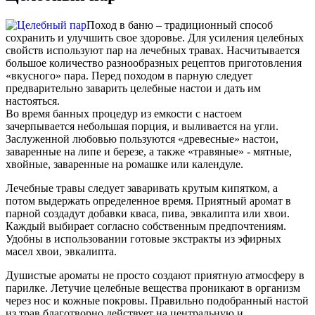
Поход в баню – традиционный способ
сохранить и улучшить свое здоровье. Для усиления целебных
свойств используют пар на лечебных травах. Насчитывается
большое количество разнообразных рецептов приготовления
«вкусного» пара. Перед походом в парную следует
предварительно заварить целебные настои и дать им
настояться.
Во время банных процедур из емкости с настоем
зачерпывается небольшая порция, и выливается на угли.
Заслуженной любовью пользуются «древесные» настои,
заваренные на липе и березе, а также «травяные» - мятные,
хвойные, заваренные на ромашке или календуле.
Лечебные травы следует заваривать крутым кипятком, а
потом выдержать определенное время. Приятный аромат в
парной создадут добавки кваса, пива, эвкалипта или хвои.
Каждый выбирает согласно собственным предпочтениям.
Удобны в использовании готовые экстракты из эфирных
масел хвои, эвкалипта.
Душистые ароматы не просто создают приятную атмосферу в
парилке. Летучие целебные вещества проникают в организм
через нос и кожные покровы. Правильно подобранный настой
из трав благотворно действует на центральную и