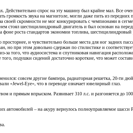
ах. Действительно спрос на эту машину был крайне мал. Все оче
ть громкость звука на магнитоле, могли даже пить из передних 
-за своей скромности не мог конкурировать с чемпионами в сегм
 на нем стоял шестицилиндровый двигатель и был основан на пер
а фоне роста стандартов экономии топлива, шестицилиндровый
 просторнее, и чувствительно больше места для ног задних пас
н, но при этом довольно сдержан по стилистике и соответствуе
-за того, что аудиосистема и спутниковая навигация расположе
того, подушки сидений достаточно короткие, что может состав
менился: совсем другие бампера, радиаторная решетка, 20-ти дю
али «Jewel-Eye», что в переводе означает ювелирный глаз.
ом и прямым впрыском. Развивает 310 л.с. и разгоняется до 100 
 автомобилей – на акуру вернулось полноуправляемое шасси Pre
ва.