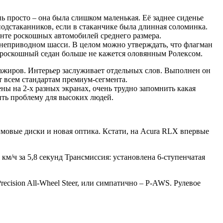
нь просто – она была слишком маленькая. Её заднее сиденье
подстаканников, если в стаканчике была длинная соломинка.
енте роскошных автомобилей среднего размера.
еднеприводном шасси. В целом можно утверждать, что флагман
 роскошный седан больше не кажется оловянным Ролексом.
сажиров. Интерьер заслуживает отдельных слов. Выполнен он
т всем стандартам премиум-сегмента.
ны на 2-х разных экранах, очень трудно запомнить какая
ить проблему для высоких людей.
ймовые диски и новая оптика. Кстати, на Acura RLX впервые
км/ч за 5,8 секунд Трансмиссия: установлена 6-ступенчатая
cision All-Wheel Steer, или симпатично – P-AWS. Рулевое