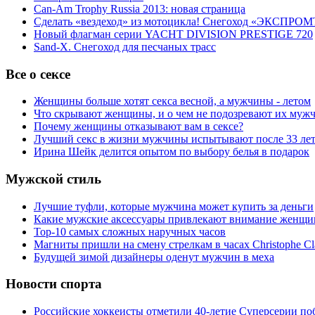
Can-Am Trophy Russia 2013: новая страница
Сделать «вездеход» из мотоцикла! Снегоход «ЭКСПРОМ
Новый флагман серии YACHT DIVISION PRESTIGE 720
Sand-X. Снегоход для песчаных трасс
Все о сексе
Женщины больше хотят секса весной, а мужчины - летом
Что скрывают женщины, и о чем не подозревают их муж
Почему женщины отказывают вам в сексе?
Лучший секс в жизни мужчины испытывают после 33 ле
Ирина Шейк делится опытом по выбору белья в подарок
Мужской стиль
Лучшие туфли, которые мужчина может купить за деньги
Какие мужские аксессуары привлекают внимание женщи
Top-10 самых сложных наручных часов
Магниты пришли на смену стрелкам в часах Christophe Cl
Будущей зимой дизайнеры оденут мужчин в меха
Новости спорта
Российские хоккеисты отметили 40-летие Суперсерии по