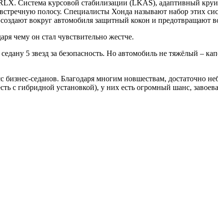
RLX. Система курсовой стабилизации (LKAS), адаптивный круиз
встречную полосу. Специалисты Хонда называют набор этих сист
они создают вокруг автомобиля защитный кокон и предотвращают 
аря чему он стал чувствительно жестче.
ану 5 звезд за безопасность. Но автомобиль не тяжёлый – капо
сс бизнес-седанов. Благодаря многим новшествам, достаточно 
ь с гибридной установкой), у них есть огромный шанс, завоеват