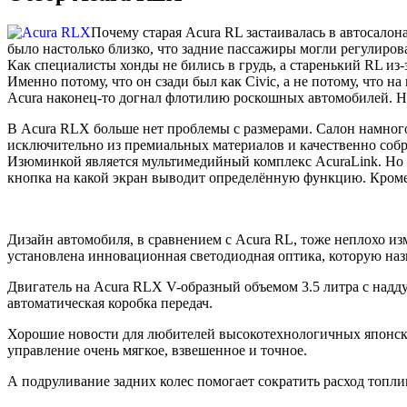
Почему старая Acura RL застаивалась в автосалон
было настолько близко, что задние пассажиры могли регулирова
Как специалисты хонды не бились в грудь, а старенький RL из
Именно потому, что он сзади был как Civic, а не потому, что
Acura наконец-то догнал флотилию роскошных автомобилей. Н
В Acura RLX больше нет проблемы с размерами. Салон намного
исключительно из премиальных материалов и качественно собра
Изюминкой является мультимедийный комплекс AcuraLink. Но из
кнопка на какой экран выводит определённую функцию. Кроме 
Дизайн автомобиля, в сравнением с Acura RL, тоже неплохо из
установлена инновационная светодиодная оптика, которую назв
Двигатель на Acura RLX V-образный объемом 3.5 литра с наддув
автоматическая коробка передач.
Хорошие новости для любителей высокотехнологичных японских
управление очень мягкое, взвешенное и точное.
А подруливание задних колес помогает сократить расход топли