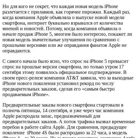
Ни для кого не секрет, что каждая новая модель iPhone
разлетается с прилавков, как горячие пирожки. Каждый раз,
когда компания Apple объявляла о выпуске новой модели
смартфона, интернет буквально взрывался от количества
мнений и новостей. Потому, когда компания объявила о
начале продаж iPhone 5, многим было интересно, покажет ли
новая модель значительные улучшения по сравнению с
прошлыми версиями или же оправдания фанатов Apple не
оправдаются.
С самого начала было ясно, что спрос на iPhone 5 превысит
спрос на прошлые версии смартфона, но только утром 17
сентября этому появилось официальное подтверждение. В
своем пресс-релизе компания AT&T заявила, что за выходные
iPhone нового поколения установил рекорд по числу
предварительных заказов, сделав его «самым быстро
продаваемым iPhone».
Предварительные заказы нового смартфона стартовали в
полночь пятницы, 14 сентября, и уже через час компания
Apple распродала запас, предназначенный для
предварительных заказов. А поток трафика вызвал временные
перебои в работе сайта Apple. Для сравнения, предыдущее
поколение iPhone 4S было распродано за 22 часа, а модель