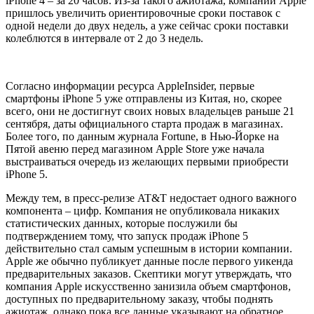
iPhone 4 – за 20 часов. Из-за такого ажиотажа, компании Apple
пришлось увеличить ориентировочные сроки поставок с
одной недели до двух недель, а уже сейчас сроки поставки
колеблются в интервале от 2 до 3 недель.
Согласно информации ресурса AppleInsider, первые
смартфоны iPhone 5 уже отправлены из Китая, но, скорее
всего, они не достигнут своих новых владельцев раньше 21
сентября, даты официального старта продаж в магазинах.
Более того, по данным журнала Fortune, в Нью-Йорке на
Пятой авеню перед магазином Apple Store уже начала
выстраиваться очередь из желающих первыми приобрести
iPhone 5.
Между тем, в пресс-релизе AT&T недостает одного важного
компонента – цифр. Компания не опубликовала никаких
статистических данных, которые послужили бы
подтверждением тому, что запуск продаж iPhone 5
действительно стал самым успешным в истории компании.
Apple же обычно публикует данные после первого уикенда
предварительных заказов. Скептики могут утверждать, что
компания Apple искусственно занизила объем смартфонов,
доступных по предварительному заказу, чтобы поднять
ажиотаж, однако пока все данные указывают на обратное.