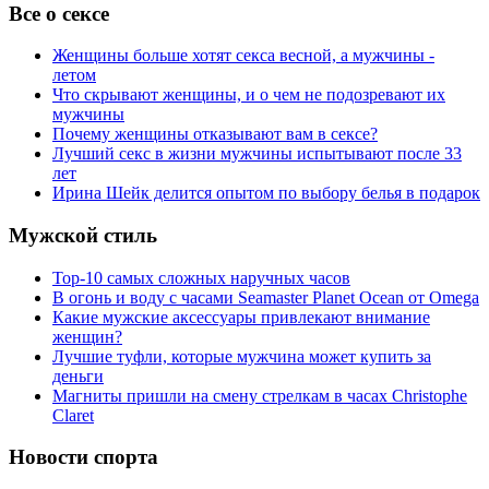
Все о сексе
Женщины больше хотят секса весной, а мужчины -
летом
Что скрывают женщины, и о чем не подозревают их
мужчины
Почему женщины отказывают вам в сексе?
Лучший секс в жизни мужчины испытывают после 33
лет
Ирина Шейк делится опытом по выбору белья в подарок
Мужской стиль
Top-10 самых сложных наручных часов
В огонь и воду с часами Seamaster Planet Ocean от Omega
Какие мужские аксессуары привлекают внимание
женщин?
Лучшие туфли, которые мужчина может купить за
деньги
Магниты пришли на смену стрелкам в часах Christophe
Claret
Новости спорта