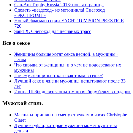
Can-Am Trophy Russia 2013: новая страница
Сделать «вездеход» из мотоцикла! Снегоход
«ЭКСПРОМТ»
Новый флагман серии YACHT DIVISION PRESTIGE
720
Sand-X. Снегоход для песчаных трасс
Все о сексе
Женщины больше хотят секса весной, а мужчины -
летом
Что скрывают женщины, и о чем не подозревают их
мужчины
Почему женщины отказывают вам в сексе?
Лучший секс в жизни мужчины испытывают после 33
лет
Ирина Шейк делится опытом по выбору белья в подарок
Мужской стиль
Магниты пришли на смену стрелкам в часах Christophe
Claret
Лучшие туфли, которые мужчина может купить за
деньги