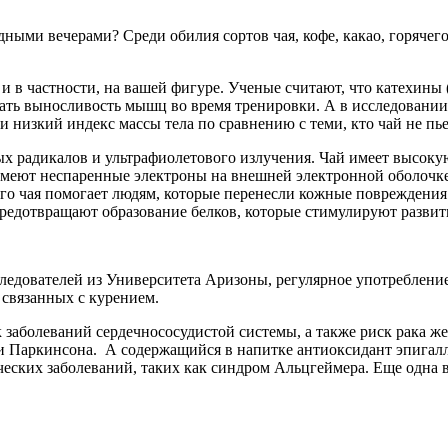
ыми вечерами? Среди обилия сортов чая, кофе, какао, горячего 
 и в частности, на вашей фигуре. Ученые считают, что катехины
ать выносливость мышц во время тренировки. А в исследовании
 низкий индекс массы тела по сравнению с теми, кто чай не пье
ых радикалов и ультрафиолетового излучения. Чай имеет высо
имеют неспаренные электроны на внешней электронной оболочке
ого чая помогает людям, которые перенесли кожные повреждения
редотвращают образование белков, которые стимулируют развит
ледователей из Университета Аризоны, регулярное употреблени
 связанных с курением.
к заболеваний сердечнососудистой системы, а также риск рака 
и Паркинсона. А содержащийся в напитке антиоксидант эпигалл
ских заболеваний, таких как синдром Альцгеймера. Еще одна в