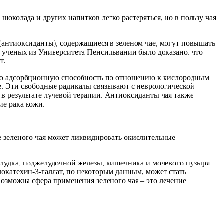
шоколада и других напитков легко растеряться, но в пользу чая
 (антиоксиданты), содержащиеся в зеленом чае, могут повышать
 ученых из Университета Пенсильвании было доказано, что
т.
кую адсорбционную способность по отношению к кислородным
. Эти свободные радикалы связывают с неврологической
 в результате лучевой терапии. Антиоксиданты чая также
ие рака кожи.
е зеленого чая может ликвидировать окислительные
желудка, поджелудочной железы, кишечника и мочевого пузыря.
окатехин-3-галлат, по некоторым данным, может стать
озможна сфера применения зеленого чая – это лечение