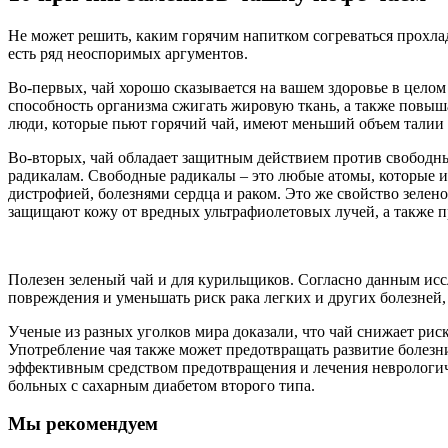
Не может решить, каким горячим напитком согреваться прохладн
есть ряд неоспоримых аргументов.
Во-первых, чай хорошо сказывается на вашем здоровье в целом
способность организма сжигать жировую ткань, а также повыш
люди, которые пьют горячий чай, имеют меньший объем талии и
Во-вторых, чай обладает защитным действием против свободн
радикалам. Свободные радикалы – это любые атомы, которые 
дистрофией, болезнями сердца и раком. Это же свойство зелен
защищают кожу от вредных ультрафиолетовых лучей, а также п
Полезен зеленый чай и для курильщиков. Согласно данным исс
повреждения и уменьшать риск рака легких и других болезней,
Ученые из разных уголков мира доказали, что чай снижает рис
Употребление чая также может предотвращать развитие болезн
эффективным средством предотвращения и лечения неврологиче
больных с сахарным диабетом второго типа.
Мы рекомендуем