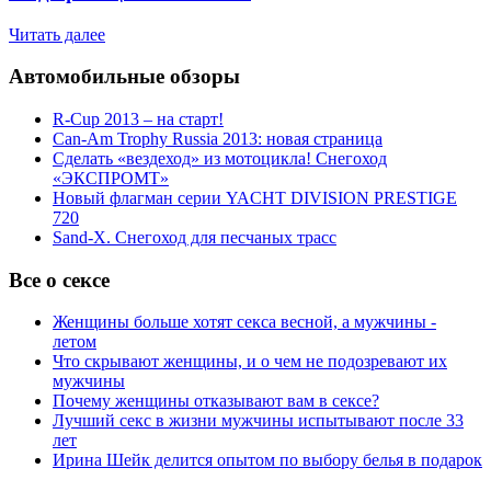
Читать далее
Автомобильные обзоры
R-Cup 2013 – на старт!
Can-Am Trophy Russia 2013: новая страница
Сделать «вездеход» из мотоцикла! Снегоход
«ЭКСПРОМТ»
Новый флагман серии YACHT DIVISION PRESTIGE
720
Sand-X. Снегоход для песчаных трасс
Все о сексе
Женщины больше хотят секса весной, а мужчины -
летом
Что скрывают женщины, и о чем не подозревают их
мужчины
Почему женщины отказывают вам в сексе?
Лучший секс в жизни мужчины испытывают после 33
лет
Ирина Шейк делится опытом по выбору белья в подарок