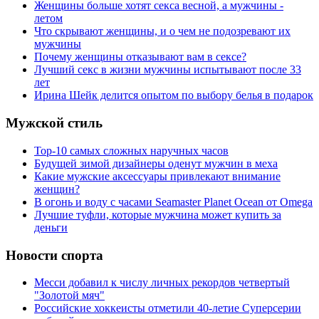
Женщины больше хотят секса весной, а мужчины -
летом
Что скрывают женщины, и о чем не подозревают их
мужчины
Почему женщины отказывают вам в сексе?
Лучший секс в жизни мужчины испытывают после 33
лет
Ирина Шейк делится опытом по выбору белья в подарок
Мужской стиль
Top-10 самых сложных наручных часов
Будущей зимой дизайнеры оденут мужчин в меха
Какие мужские аксессуары привлекают внимание
женщин?
В огонь и воду с часами Seamaster Planet Ocean от Omega
Лучшие туфли, которые мужчина может купить за
деньги
Новости спорта
Месси добавил к числу личных рекордов четвертый
"Золотой мяч"
Российские хоккеисты отметили 40-летие Суперсерии