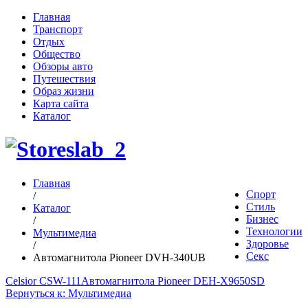
Главная
Транспорт
Отдых
Общество
Обзоры авто
Путешествия
Образ жизни
Карта сайта
Каталог
Главная
Спорт
/
Стиль
Каталог
Бизнес
/
Технологии
Мультимедиа
Здоровье
/
Секс
Автомагнитола Pioneer DVH-340UB
Celsior CSW-111
Автомагнитола Pioneer DEH-X9650SD
Вернуться к: Мультимедиа