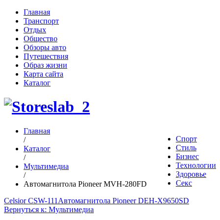
Главная
Транспорт
Отдых
Общество
Обзоры авто
Путешествия
Образ жизни
Карта сайта
Каталог
Главная
Спорт
/
Стиль
Каталог
Бизнес
/
Технологии
Мультимедиа
Здоровье
/
Секс
Автомагнитола Pioneer MVH-280FD
Celsior CSW-111
Автомагнитола Pioneer DEH-X9650SD
Вернуться к: Мультимедиа