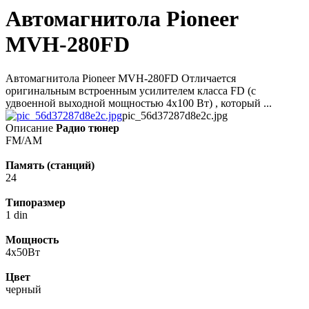
Автомагнитола Pioneer
MVH-280FD
Автомагнитола Pioneer MVH-280FD Отличается
оригинальным встроенным усилителем класса FD (с
удвоенной выходной мощностью 4х100 Вт) , который ...
pic_56d37287d8e2c.jpg
Описание
Радио тюнер
FM/AM
Память (станций)
24
Типоразмер
1 din
Мощность
4x50Вт
Цвет
черный