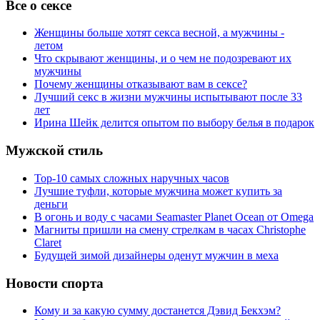
Все о сексе
Женщины больше хотят секса весной, а мужчины -
летом
Что скрывают женщины, и о чем не подозревают их
мужчины
Почему женщины отказывают вам в сексе?
Лучший секс в жизни мужчины испытывают после 33
лет
Ирина Шейк делится опытом по выбору белья в подарок
Мужской стиль
Top-10 самых сложных наручных часов
Лучшие туфли, которые мужчина может купить за
деньги
В огонь и воду с часами Seamaster Planet Ocean от Omega
Магниты пришли на смену стрелкам в часах Christophe
Claret
Будущей зимой дизайнеры оденут мужчин в меха
Новости спорта
Кому и за какую сумму достанется Дэвид Бекхэм?