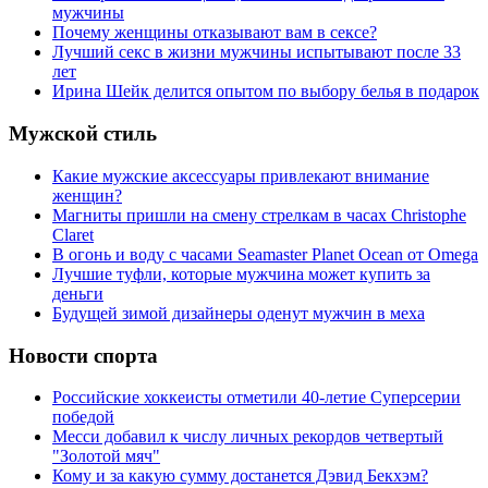
мужчины
Почему женщины отказывают вам в сексе?
Лучший секс в жизни мужчины испытывают после 33
лет
Ирина Шейк делится опытом по выбору белья в подарок
Мужской стиль
Какие мужские аксессуары привлекают внимание
женщин?
Магниты пришли на смену стрелкам в часах Christophe
Claret
В огонь и воду с часами Seamaster Planet Ocean от Omega
Лучшие туфли, которые мужчина может купить за
деньги
Будущей зимой дизайнеры оденут мужчин в меха
Новости спорта
Российские хоккеисты отметили 40-летие Суперсерии
победой
Месси добавил к числу личных рекордов четвертый
"Золотой мяч"
Кому и за какую сумму достанется Дэвид Бекхэм?