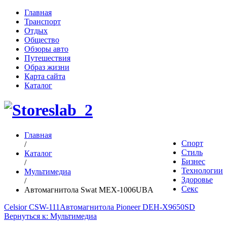
Главная
Транспорт
Отдых
Общество
Обзоры авто
Путешествия
Образ жизни
Карта сайта
Каталог
Главная
Спорт
/
Стиль
Каталог
Бизнес
/
Технологии
Мультимедиа
Здоровье
/
Секс
Автомагнитола Swat MEX-1006UBA
Celsior CSW-111
Автомагнитола Pioneer DEH-X9650SD
Вернуться к: Мультимедиа