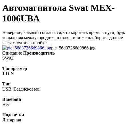
Автомагнитола Swat MEX-
1006UBA
Наверное, каждый согласится, что коротать время в пути, будь
то дальняя междугородняя поездка, или же наоборот - долгие
часы стояния в пробке ...
pic_56d37266d9866.jpg
Описание
Производитель
SWAT
Типоразмер
1 DIN
Тип
USB (Бездисковые)
Bluetooth
Нет
Подсветка
Янтарная