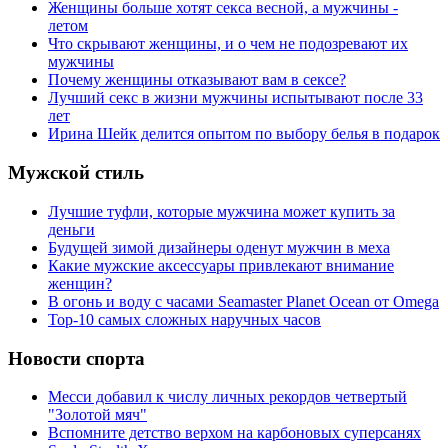
Женщины больше хотят секса весной, а мужчины -
летом
Что скрывают женщины, и о чем не подозревают их
мужчины
Почему женщины отказывают вам в сексе?
Лучший секс в жизни мужчины испытывают после 33
лет
Ирина Шейк делится опытом по выбору белья в подарок
Мужской стиль
Лучшие туфли, которые мужчина может купить за
деньги
Будущей зимой дизайнеры оденут мужчин в меха
Какие мужские аксессуары привлекают внимание
женщин?
В огонь и воду с часами Seamaster Planet Ocean от Omega
Top-10 самых сложных наручных часов
Новости спорта
Месси добавил к числу личных рекордов четвертый
"Золотой мяч"
Вспомните детство верхом на карбоновых суперсанях