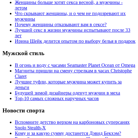
Женщины больше хотят секса весной, а мужчины -
летом
Что скрывают женщины, и о чем не подозревают их
мужчины
Почему женщины отказывают вам в сексе?
Лучший секс в жизни мужчины испытывают после 33
лет
Ирина Шейк делится опытом по выбору белья в подарок
Мужской стиль
В огонь и воду с часами Seamaster Planet Ocean от Omega
Магниты пришли на смену стрелкам в часах Christophe
Claret
Лучшие туфли, которые мужчина может купить за
деньги
Будущей зимой дизайнеры оденут мужчин в меха
Top-10 самых сложных наручных часов
Новости спорта
Вспомните детство верхом на карбоновых суперсанях
Snolo Stealth-X
Кому и за какую сумму достанется Дэвид Бекхэм?