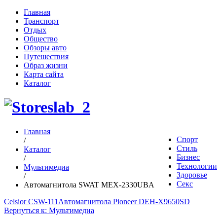
Главная
Транспорт
Отдых
Общество
Обзоры авто
Путешествия
Образ жизни
Карта сайта
Каталог
Главная
Спорт
/
Стиль
Каталог
Бизнес
/
Технологии
Мультимедиа
Здоровье
/
Секс
Автомагнитола SWAT MEX-2330UBA
Celsior CSW-111
Автомагнитола Pioneer DEH-X9650SD
Вернуться к: Мультимедиа