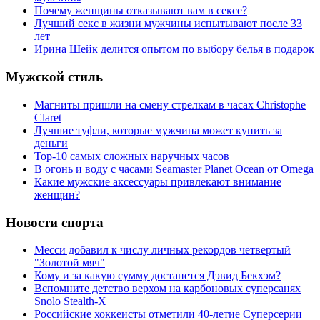
Почему женщины отказывают вам в сексе?
Лучший секс в жизни мужчины испытывают после 33
лет
Ирина Шейк делится опытом по выбору белья в подарок
Мужской стиль
Магниты пришли на смену стрелкам в часах Christophe
Claret
Лучшие туфли, которые мужчина может купить за
деньги
Top-10 самых сложных наручных часов
В огонь и воду с часами Seamaster Planet Ocean от Omega
Какие мужские аксессуары привлекают внимание
женщин?
Новости спорта
Месси добавил к числу личных рекордов четвертый
"Золотой мяч"
Кому и за какую сумму достанется Дэвид Бекхэм?
Вспомните детство верхом на карбоновых суперсанях
Snolo Stealth-X
Российские хоккеисты отметили 40-летие Суперсерии