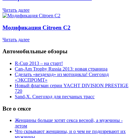
Читать далее
Модификация Citroen С2
Читать далее
Автомобильные обзоры
R-Cup 2013 – на старт!
Can-Am Trophy Russia 2013: новая страница
Сделать «вездеход» из мотоцикла! Снегоход
«ЭКСПРОМТ»
Новый флагман серии YACHT DIVISION PRESTIGE
720
Sand-X. Снегоход для песчаных трасс
Все о сексе
Женщины больше хотят секса весной, а мужчины -
летом
Что скрывают женщины, и о чем не подозревают их
мужчины