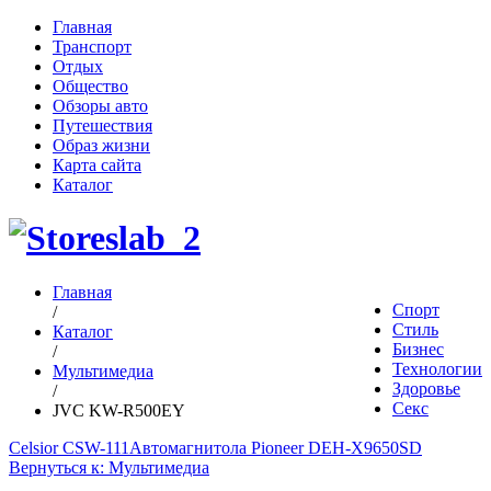
Главная
Транспорт
Отдых
Общество
Обзоры авто
Путешествия
Образ жизни
Карта сайта
Каталог
Главная
Спорт
/
Стиль
Каталог
Бизнес
/
Технологии
Мультимедиа
Здоровье
/
Секс
JVC KW-R500EY
Celsior CSW-111
Автомагнитола Pioneer DEH-X9650SD
Вернуться к: Мультимедиа