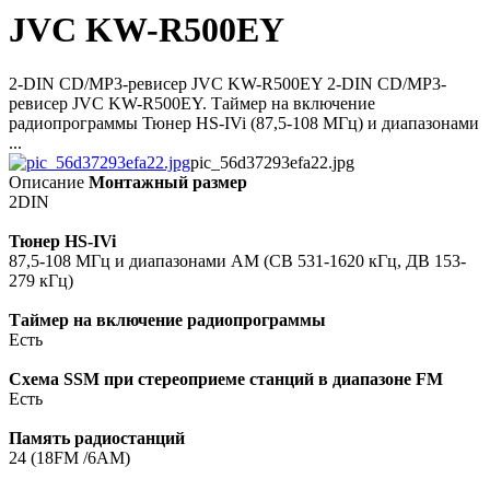
JVC KW-R500EY
2-DIN CD/MP3-ревисер JVC KW-R500EY 2-DIN CD/MP3-
ревисер JVC KW-R500EY. Таймер на включение
радиопрограммы Тюнер HS-IVi (87,5-108 МГц) и диапазонами
...
pic_56d37293efa22.jpg
Описание
Монтажный размер
2DIN
Тюнер HS-IVi
87,5-108 МГц и диапазонами AM (СВ 531-1620 кГц, ДВ 153-
279 кГц)
Таймер на включение радиопрограммы
Есть
Cхема SSM при стереоприеме станций в диапазоне FM
Есть
Память радиостанций
24 (18FM /6AM)