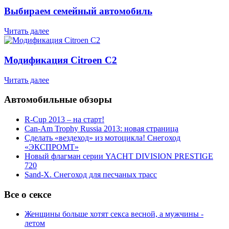
Выбираем семейный автомобиль
Читать далее
Модификация Citroen С2
Читать далее
Автомобильные обзоры
R-Cup 2013 – на старт!
Can-Am Trophy Russia 2013: новая страница
Сделать «вездеход» из мотоцикла! Снегоход
«ЭКСПРОМТ»
Новый флагман серии YACHT DIVISION PRESTIGE
720
Sand-X. Снегоход для песчаных трасс
Все о сексе
Женщины больше хотят секса весной, а мужчины -
летом