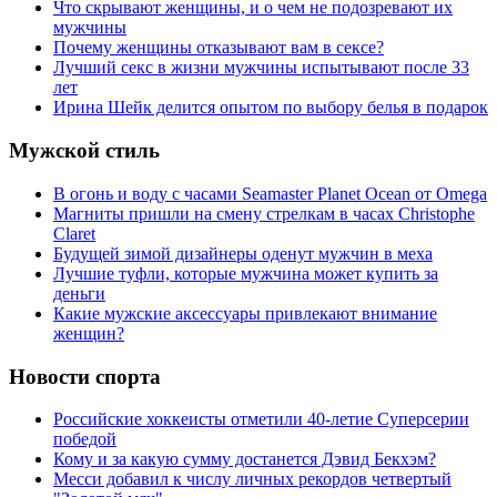
Что скрывают женщины, и о чем не подозревают их
мужчины
Почему женщины отказывают вам в сексе?
Лучший секс в жизни мужчины испытывают после 33
лет
Ирина Шейк делится опытом по выбору белья в подарок
Мужской стиль
В огонь и воду с часами Seamaster Planet Ocean от Omega
Магниты пришли на смену стрелкам в часах Christophe
Claret
Будущей зимой дизайнеры оденут мужчин в меха
Лучшие туфли, которые мужчина может купить за
деньги
Какие мужские аксессуары привлекают внимание
женщин?
Новости спорта
Российские хоккеисты отметили 40-летие Суперсерии
победой
Кому и за какую сумму достанется Дэвид Бекхэм?
Месси добавил к числу личных рекордов четвертый