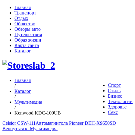
Главная
Транспорт
Отдых
Общество
Обзоры авто
Путешествия
Образ жизни
Карта сайта
Каталог
Главная
Спорт
/
Стиль
Каталог
Бизнес
/
Технологии
Мультимедиа
Здоровье
/
Секс
Kenwood KDC-100UB
Celsior CSW-111
Автомагнитола Pioneer DEH-X9650SD
Вернуться к: Мультимедиа