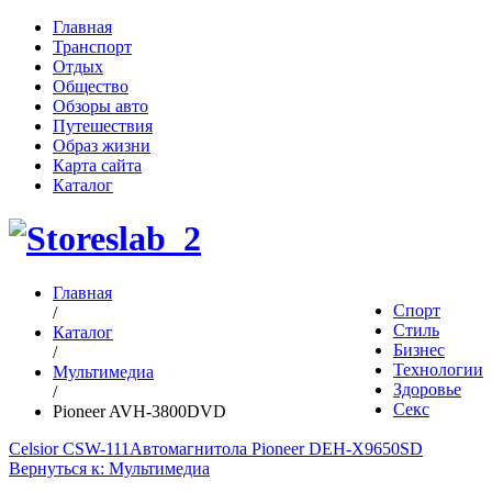
Главная
Транспорт
Отдых
Общество
Обзоры авто
Путешествия
Образ жизни
Карта сайта
Каталог
Главная
Спорт
/
Стиль
Каталог
Бизнес
/
Технологии
Мультимедиа
Здоровье
/
Секс
Pioneer AVH-3800DVD
Celsior CSW-111
Автомагнитола Pioneer DEH-X9650SD
Вернуться к: Мультимедиа