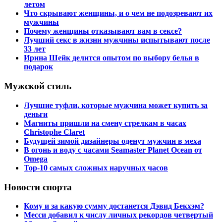
летом
Что скрывают женщины, и о чем не подозревают их
мужчины
Почему женщины отказывают вам в сексе?
Лучший секс в жизни мужчины испытывают после
33 лет
Ирина Шейк делится опытом по выбору белья в
подарок
Мужской стиль
Лучшие туфли, которые мужчина может купить за
деньги
Магниты пришли на смену стрелкам в часах
Christophe Claret
Будущей зимой дизайнеры оденут мужчин в меха
В огонь и воду с часами Seamaster Planet Ocean от
Omega
Top-10 самых сложных наручных часов
Новости спорта
Кому и за какую сумму достанется Дэвид Бекхэм?
Месси добавил к числу личных рекордов четвертый