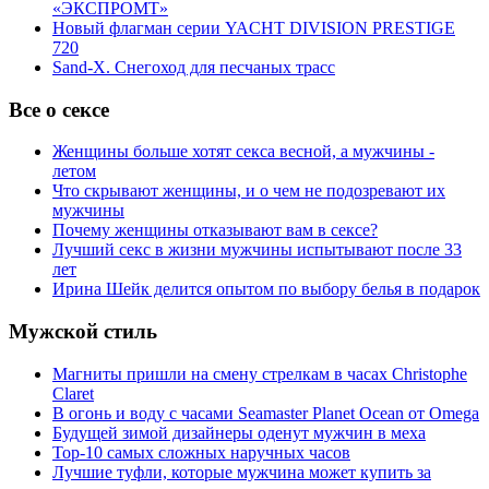
«ЭКСПРОМТ»
Новый флагман серии YACHT DIVISION PRESTIGE
720
Sand-X. Снегоход для песчаных трасс
Все о сексе
Женщины больше хотят секса весной, а мужчины -
летом
Что скрывают женщины, и о чем не подозревают их
мужчины
Почему женщины отказывают вам в сексе?
Лучший секс в жизни мужчины испытывают после 33
лет
Ирина Шейк делится опытом по выбору белья в подарок
Мужской стиль
Магниты пришли на смену стрелкам в часах Christophe
Claret
В огонь и воду с часами Seamaster Planet Ocean от Omega
Будущей зимой дизайнеры оденут мужчин в меха
Top-10 самых сложных наручных часов
Лучшие туфли, которые мужчина может купить за