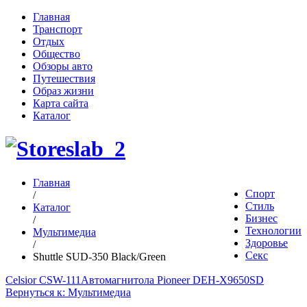
Главная
Транспорт
Отдых
Общество
Обзоры авто
Путешествия
Образ жизни
Карта сайта
Каталог
Главная
Спорт
/
Стиль
Каталог
Бизнес
/
Технологии
Мультимедиа
Здоровье
/
Секс
Shuttle SUD-350 Black/Green
Celsior CSW-111
Автомагнитола Pioneer DEH-X9650SD
Вернуться к: Мультимедиа