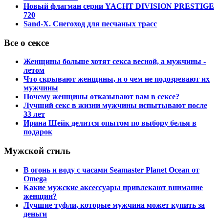
Новый флагман серии YACHT DIVISION PRESTIGE
720
Sand-X. Снегоход для песчаных трасс
Все о сексе
Женщины больше хотят секса весной, а мужчины -
летом
Что скрывают женщины, и о чем не подозревают их
мужчины
Почему женщины отказывают вам в сексе?
Лучший секс в жизни мужчины испытывают после
33 лет
Ирина Шейк делится опытом по выбору белья в
подарок
Мужской стиль
В огонь и воду с часами Seamaster Planet Ocean от
Omega
Какие мужские аксессуары привлекают внимание
женщин?
Лучшие туфли, которые мужчина может купить за
деньги