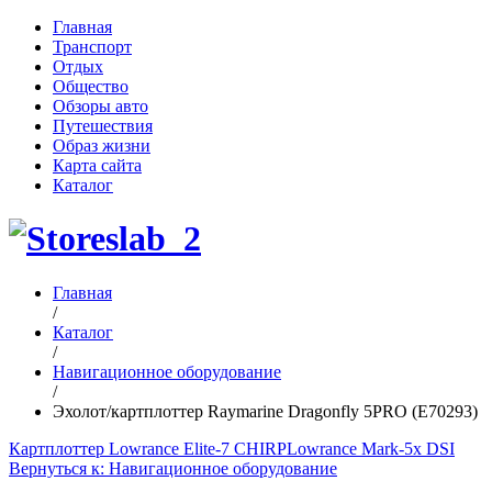
Главная
Транспорт
Отдых
Общество
Обзоры авто
Путешествия
Образ жизни
Карта сайта
Каталог
Главная
/
Каталог
/
Навигационное оборудование
/
Эхолот/картплоттер Raymarine Dragonfly 5PRO (E70293)
Картплоттер Lowrance Elite-7 CHIRP
Lowrance Mark-5x DSI
Вернуться к: Навигационное оборудование