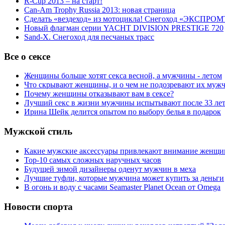
R-Cup 2013 – на старт!
Can-Am Trophy Russia 2013: новая страница
Сделать «вездеход» из мотоцикла! Снегоход «ЭКСПРОМ
Новый флагман серии YACHT DIVISION PRESTIGE 720
Sand-X. Снегоход для песчаных трасс
Все о сексе
Женщины больше хотят секса весной, а мужчины - летом
Что скрывают женщины, и о чем не подозревают их муж
Почему женщины отказывают вам в сексе?
Лучший секс в жизни мужчины испытывают после 33 ле
Ирина Шейк делится опытом по выбору белья в подарок
Мужской стиль
Какие мужские аксессуары привлекают внимание женщи
Top-10 самых сложных наручных часов
Будущей зимой дизайнеры оденут мужчин в меха
Лучшие туфли, которые мужчина может купить за деньги
В огонь и воду с часами Seamaster Planet Ocean от Omega
Новости спорта