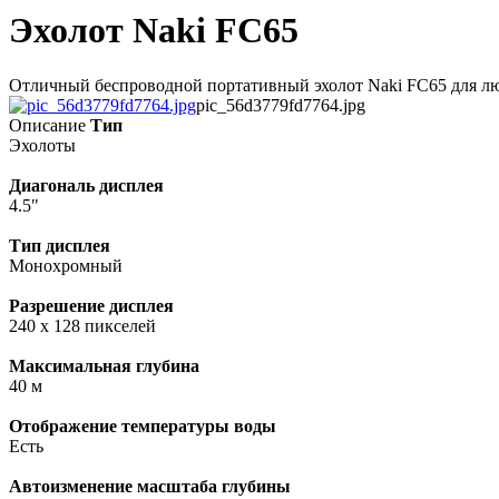
Эхолот Naki FC65
Отличный беспроводной портативный эхолот Naki FC65 для любы
pic_56d3779fd7764.jpg
Описание
Тип
Эхолоты
Диагональ дисплея
4.5"
Тип дисплея
Монохромный
Разрешение дисплея
240 x 128 пикселей
Максимальная глубина
40 м
Отображение температуры воды
Есть
Автоизменение масштаба глубины