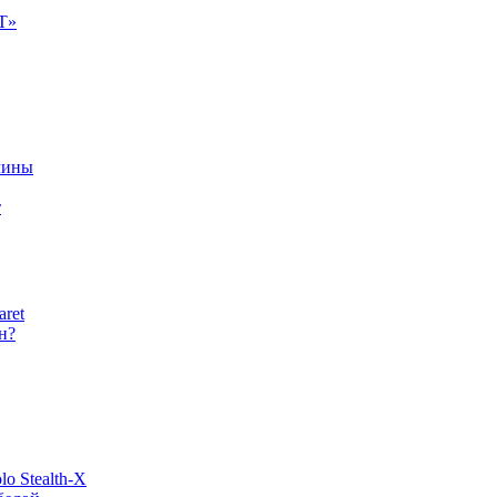
Т»
чины
т
aret
н?
o Stealth-X