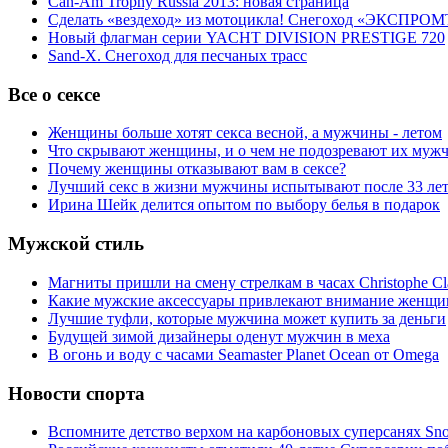
Can-Am Trophy Russia 2013: новая страница
Сделать «вездеход» из мотоцикла! Снегоход «ЭКСПРОМ
Новый флагман серии YACHT DIVISION PRESTIGE 720
Sand-X. Снегоход для песчаных трасс
Все о сексе
Женщины больше хотят секса весной, а мужчины - летом
Что скрывают женщины, и о чем не подозревают их муж
Почему женщины отказывают вам в сексе?
Лучший секс в жизни мужчины испытывают после 33 ле
Ирина Шейк делится опытом по выбору белья в подарок
Мужской стиль
Магниты пришли на смену стрелкам в часах Christophe Cl
Какие мужские аксессуары привлекают внимание женщи
Лучшие туфли, которые мужчина может купить за деньги
Будущей зимой дизайнеры оденут мужчин в меха
В огонь и воду с часами Seamaster Planet Ocean от Omega
Новости спорта
Вспомните детство верхом на карбоновых суперсанях Snol