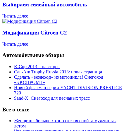
Выбираем семейный автомобиль
Читать далее
Модификация Citroen С2
Читать далее
Автомобильные обзоры
R-Cup 2013 – на старт!
Can-Am Trophy Russia 2013: новая страница
Сделать «вездеход» из мотоцикла! Снегоход
«ЭКСПРОМТ»
Новый флагман серии YACHT DIVISION PRESTIGE
720
Sand-X. Снегоход для песчаных трасс
Все о сексе
Женщины больше хотят секса весной, а мужчины -
летом