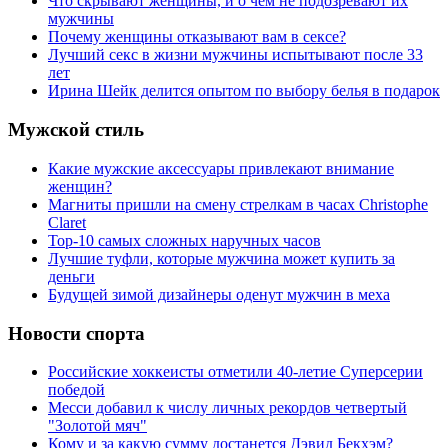
Что скрывают женщины, и о чем не подозревают их
мужчины
Почему женщины отказывают вам в сексе?
Лучший секс в жизни мужчины испытывают после 33
лет
Ирина Шейк делится опытом по выбору белья в подарок
Мужской стиль
Какие мужские аксессуары привлекают внимание
женщин?
Магниты пришли на смену стрелкам в часах Christophe
Claret
Top-10 самых сложных наручных часов
Лучшие туфли, которые мужчина может купить за
деньги
Будущей зимой дизайнеры оденут мужчин в меха
Новости спорта
Российские хоккеисты отметили 40-летие Суперсерии
победой
Месси добавил к числу личных рекордов четвертый
"Золотой мяч"
Кому и за какую сумму достанется Дэвид Бекхэм?