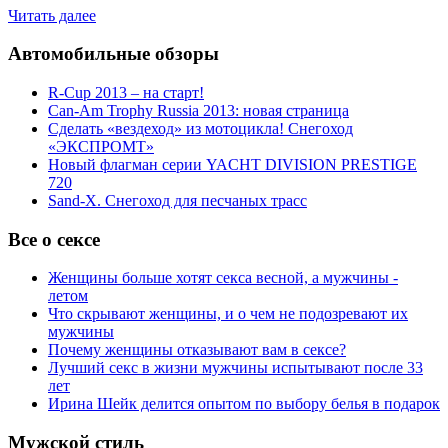
Читать далее
Автомобильные обзоры
R-Cup 2013 – на старт!
Can-Am Trophy Russia 2013: новая страница
Сделать «вездеход» из мотоцикла! Снегоход
«ЭКСПРОМТ»
Новый флагман серии YACHT DIVISION PRESTIGE
720
Sand-X. Снегоход для песчаных трасс
Все о сексе
Женщины больше хотят секса весной, а мужчины -
летом
Что скрывают женщины, и о чем не подозревают их
мужчины
Почему женщины отказывают вам в сексе?
Лучший секс в жизни мужчины испытывают после 33
лет
Ирина Шейк делится опытом по выбору белья в подарок
Мужской стиль