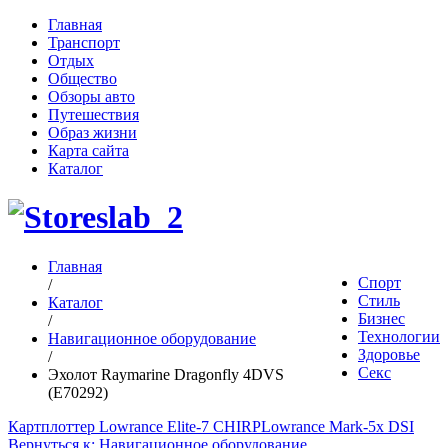
Главная
Транспорт
Отдых
Общество
Обзоры авто
Путешествия
Образ жизни
Карта сайта
Каталог
Главная
Спорт
/
Стиль
Каталог
Бизнес
/
Технологии
Навигационное оборудование
Здоровье
/
Секс
Эхолот Raymarine Dragonfly 4DVS
(E70292)
Картплоттер Lowrance Elite-7 CHIRP
Lowrance Mark-5x DSI
Вернуться к: Навигационное оборудование