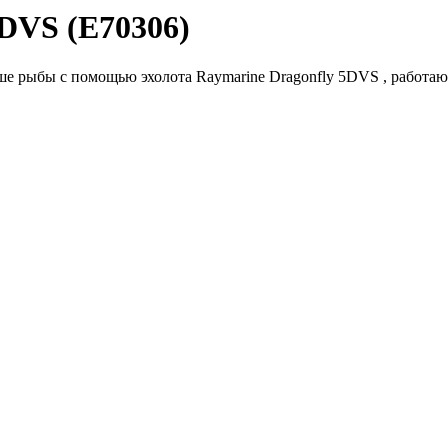
5DVS (E70306)
е рыбы с помощью эхолота Raymarine Dragonfly 5DVS , работающ