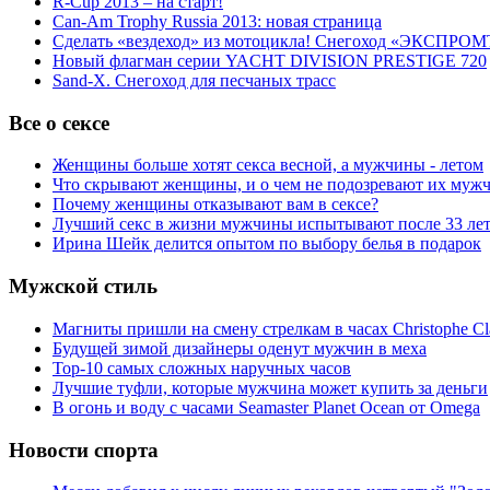
R-Cup 2013 – на старт!
Can-Am Trophy Russia 2013: новая страница
Сделать «вездеход» из мотоцикла! Снегоход «ЭКСПРОМ
Новый флагман серии YACHT DIVISION PRESTIGE 720
Sand-X. Снегоход для песчаных трасс
Все о сексе
Женщины больше хотят секса весной, а мужчины - летом
Что скрывают женщины, и о чем не подозревают их муж
Почему женщины отказывают вам в сексе?
Лучший секс в жизни мужчины испытывают после 33 ле
Ирина Шейк делится опытом по выбору белья в подарок
Мужской стиль
Магниты пришли на смену стрелкам в часах Christophe Cl
Будущей зимой дизайнеры оденут мужчин в меха
Top-10 самых сложных наручных часов
Лучшие туфли, которые мужчина может купить за деньги
В огонь и воду с часами Seamaster Planet Ocean от Omega
Новости спорта