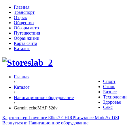
Главная
Транспорт
Отдых
Общество
Обзоры авто
Путешествия
Образ жизни
Карта сайта
Каталог
Главная
Спорт
/
Стиль
Каталог
Бизнес
/
Технологии
Навигационное оборудование
Здоровье
/
Секс
Garmin echoMAP 52dv
Картплоттер Lowrance Elite-7 CHIRP
Lowrance Mark-5x DSI
Вернуться к: Навигационное оборудование