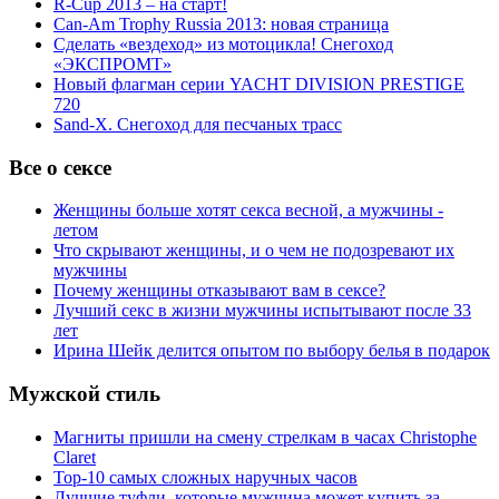
R-Cup 2013 – на старт!
Can-Am Trophy Russia 2013: новая страница
Сделать «вездеход» из мотоцикла! Снегоход
«ЭКСПРОМТ»
Новый флагман серии YACHT DIVISION PRESTIGE
720
Sand-X. Снегоход для песчаных трасс
Все о сексе
Женщины больше хотят секса весной, а мужчины -
летом
Что скрывают женщины, и о чем не подозревают их
мужчины
Почему женщины отказывают вам в сексе?
Лучший секс в жизни мужчины испытывают после 33
лет
Ирина Шейк делится опытом по выбору белья в подарок
Мужской стиль
Магниты пришли на смену стрелкам в часах Christophe
Claret
Top-10 самых сложных наручных часов
Лучшие туфли, которые мужчина может купить за