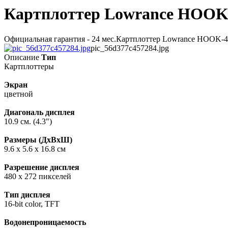
Картплоттер Lowrance HOOK
Официальная гарантия - 24 мес.Картплоттер Lowrance HOOK-4 с
pic_56d377c457284.jpg
Описание
Тип
Картплоттеры
Экран
цветной
Диагональ дисплея
10.9 см. (4.3")
Размеры (ДxВxШ)
9.6 x 5.6 x 16.8 см
Разрешение дисплея
480 x 272 пикселей
Тип дисплея
16-bit color, TFT
Водонепроницаемость