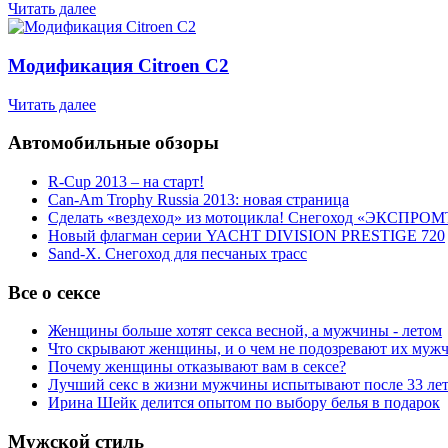
Читать далее
Модификация Citroen С2
Читать далее
Автомобильные обзоры
R-Cup 2013 – на старт!
Can-Am Trophy Russia 2013: новая страница
Сделать «вездеход» из мотоцикла! Снегоход «ЭКСПРОМ
Новый флагман серии YACHT DIVISION PRESTIGE 720
Sand-X. Снегоход для песчаных трасс
Все о сексе
Женщины больше хотят секса весной, а мужчины - летом
Что скрывают женщины, и о чем не подозревают их муж
Почему женщины отказывают вам в сексе?
Лучший секс в жизни мужчины испытывают после 33 ле
Ирина Шейк делится опытом по выбору белья в подарок
Мужской стиль