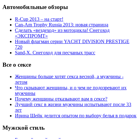
Автомобильные обзоры
R-Cup 2013 – на старт!
Can-Am Trophy Russia 2013: новая страница
Сделать «вездеход» из мотоцикла! Снегоход
«ЭКСПРОМТ»
Новый флагман серии YACHT DIVISION PRESTIGE
720
Sand-X. Снегоход для песчаных трасс
Все о сексе
Женщины больше хотят секса весной, а мужчины -
летом
Что скрывают женщины, и о чем не подозревают их
мужчины
Почему женщины отказывают вам в сексе?
Лучший секс в жизни мужчины испытывают после 33
лет
Ирина Шейк делится опытом по выбору белья в подарок
Мужской стиль