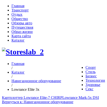
Главная
Транспорт
Отдых
Общество
Обзоры авто
Путешествия
Образ жизни
Карта сайта
Каталог
Главная
Спорт
/
Стиль
Каталог
Бизнес
/
Технологии
Навигационное оборудование
Здоровье
/
Секс
Lowrance Elite 3x
Картплоттер Lowrance Elite-7 CHIRP
Lowrance Mark-5x DSI
Вернуться к: Навигационное оборудование