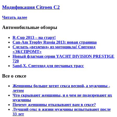
Модификация Citroen С2
Читать далее
Автомобильные обзоры
R-Cup 2013 – на старт!
Can-Am Trophy Russia 2013: новая страница
Сделать «вездеход» из мотоцикла! Снегоход
«ЭКСПРОМТ»
Новый флагман серии YACHT DIVISION PRESTIGE
720
Sand-X. Снегоход для песчаных трасс
Все о сексе
Женщины больше хотят секса весной, а мужчины -
летом
Что скрывают женщины, и о чем не подозревают их
мужчины
Почему женщины отказывают вам в сексе?
Лучший секс в жизни мужчины испытывают после
33 лет