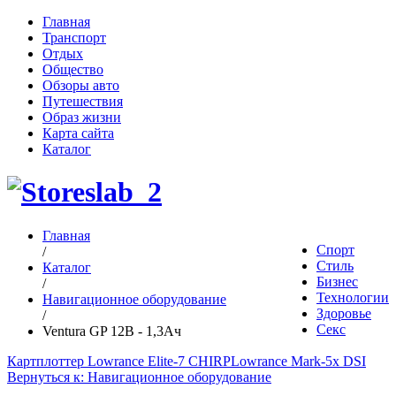
Главная
Транспорт
Отдых
Общество
Обзоры авто
Путешествия
Образ жизни
Карта сайта
Каталог
Главная
Спорт
/
Стиль
Каталог
Бизнес
/
Технологии
Навигационное оборудование
Здоровье
/
Секс
Ventura GP 12В - 1,3Ач
Картплоттер Lowrance Elite-7 CHIRP
Lowrance Mark-5x DSI
Вернуться к: Навигационное оборудование