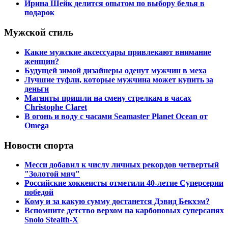
Ирина Шейк делится опытом по выбору белья в
подарок
Мужской стиль
Какие мужские аксессуары привлекают внимание
женщин?
Будущей зимой дизайнеры оденут мужчин в меха
Лучшие туфли, которые мужчина может купить за
деньги
Магниты пришли на смену стрелкам в часах
Christophe Claret
В огонь и воду с часами Seamaster Planet Ocean от
Omega
Новости спорта
Месси добавил к числу личных рекордов четвертый
"Золотой мяч"
Российские хоккеисты отметили 40-летие Суперсерии
победой
Кому и за какую сумму достанется Дэвид Бекхэм?
Вспомните детство верхом на карбоновых суперсанях
Snolo Stealth-X