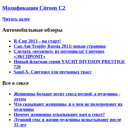
Модификация Citroen С2
Читать далее
Автомобильные обзоры
R-Cup 2013 – на старт!
Can-Am Trophy Russia 2013: новая страница
Сделать «вездеход» из мотоцикла! Снегоход
«ЭКСПРОМТ»
Новый флагман серии YACHT DIVISION PRESTIGE
720
Sand-X. Снегоход для песчаных трасс
Все о сексе
Женщины больше хотят секса весной, а мужчины -
летом
Что скрывают женщины, и о чем не подозревают их
мужчины
Почему женщины отказывают вам в сексе?
Лучший секс в жизни мужчины испытывают после
33 лет