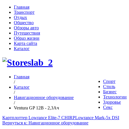
Главная
Транспорт
Отдых
Общество
Обзоры авто
Путешествия
Образ жизни
Карта сайта
Каталог
Главная
Спорт
/
Стиль
Каталог
Бизнес
/
Технологии
Навигационное оборудование
Здоровье
/
Секс
Ventura GP 12В - 2,3Ач
Картплоттер Lowrance Elite-7 CHIRP
Lowrance Mark-5x DSI
Вернуться к: Навигационное оборудование