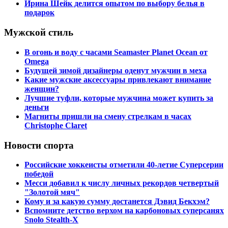
Ирина Шейк делится опытом по выбору белья в
подарок
Мужской стиль
В огонь и воду с часами Seamaster Planet Ocean от
Omega
Будущей зимой дизайнеры оденут мужчин в меха
Какие мужские аксессуары привлекают внимание
женщин?
Лучшие туфли, которые мужчина может купить за
деньги
Магниты пришли на смену стрелкам в часах
Christophe Claret
Новости спорта
Российские хоккеисты отметили 40-летие Суперсерии
победой
Месси добавил к числу личных рекордов четвертый
"Золотой мяч"
Кому и за какую сумму достанется Дэвид Бекхэм?
Вспомните детство верхом на карбоновых суперсанях
Snolo Stealth-X