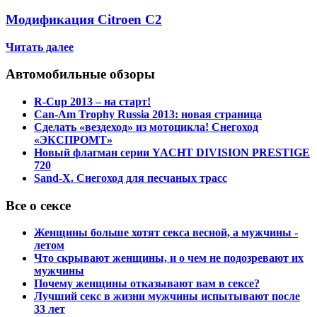
Модификация Citroen С2
Читать далее
Автомобильные обзоры
R-Cup 2013 – на старт!
Can-Am Trophy Russia 2013: новая страница
Сделать «вездеход» из мотоцикла! Снегоход
«ЭКСПРОМТ»
Новый флагман серии YACHT DIVISION PRESTIGE
720
Sand-X. Снегоход для песчаных трасс
Все о сексе
Женщины больше хотят секса весной, а мужчины -
летом
Что скрывают женщины, и о чем не подозревают их
мужчины
Почему женщины отказывают вам в сексе?
Лучший секс в жизни мужчины испытывают после
33 лет