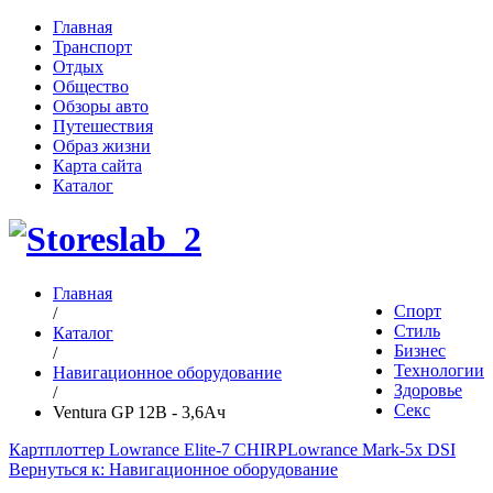
Главная
Транспорт
Отдых
Общество
Обзоры авто
Путешествия
Образ жизни
Карта сайта
Каталог
Главная
Спорт
/
Стиль
Каталог
Бизнес
/
Технологии
Навигационное оборудование
Здоровье
/
Секс
Ventura GP 12В - 3,6Ач
Картплоттер Lowrance Elite-7 CHIRP
Lowrance Mark-5x DSI
Вернуться к: Навигационное оборудование