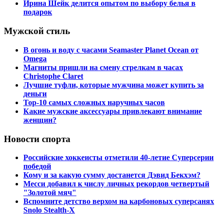
Ирина Шейк делится опытом по выбору белья в
подарок
Мужской стиль
В огонь и воду с часами Seamaster Planet Ocean от
Omega
Магниты пришли на смену стрелкам в часах
Christophe Claret
Лучшие туфли, которые мужчина может купить за
деньги
Top-10 самых сложных наручных часов
Какие мужские аксессуары привлекают внимание
женщин?
Новости спорта
Российские хоккеисты отметили 40-летие Суперсерии
победой
Кому и за какую сумму достанется Дэвид Бекхэм?
Месси добавил к числу личных рекордов четвертый
"Золотой мяч"
Вспомните детство верхом на карбоновых суперсанях
Snolo Stealth-X