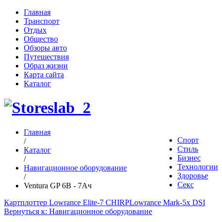
Главная
Транспорт
Отдых
Общество
Обзоры авто
Путешествия
Образ жизни
Карта сайта
Каталог
Главная
Спорт
/
Стиль
Каталог
Бизнес
/
Технологии
Навигационное оборудование
Здоровье
/
Секс
Ventura GP 6В - 7Ач
Картплоттер Lowrance Elite-7 CHIRP
Lowrance Mark-5x DSI
Вернуться к: Навигационное оборудование