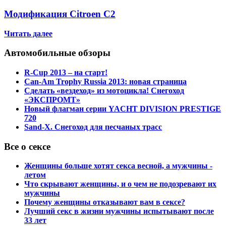
Модификация Citroen С2
Читать далее
Автомобильные обзоры
R-Cup 2013 – на старт!
Can-Am Trophy Russia 2013: новая страница
Сделать «вездеход» из мотоцикла! Снегоход
«ЭКСПРОМТ»
Новый флагман серии YACHT DIVISION PRESTIGE
720
Sand-X. Снегоход для песчаных трасс
Все о сексе
Женщины больше хотят секса весной, а мужчины -
летом
Что скрывают женщины, и о чем не подозревают их
мужчины
Почему женщины отказывают вам в сексе?
Лучший секс в жизни мужчины испытывают после
33 лет