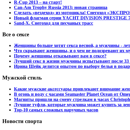
R-Cup 2013 – на старт!
Can-Am Trophy Russia 2013: новая страница
Сделать «вездеход» из мотоцикла! Снегоход «ЭКСПР
Новый флагман серии YACHT DIVISION PRESTIGE 
Sand-X. Снегоход для песчаных трасс
Все о сексе
Женщины больше хотят секса весной, а мужчины - ле
Что скрывают женщины, и о чем не подозревают их 
Почему женщины отказывают вам в сексе?
Лучший секс в жизни мужчины испытывают после 33 
Ирина Шейк делится опытом по выбору белья в пода
Мужской стиль
Какие мужские аксессуары привлекают внимание же
В огонь и воду с часами Seamaster Planet Ocean от Ome
Магниты пришли на смену стрелкам в часах Christoph
Лучшие туфли, которые мужчина может купить за ден
Top-10 самых сложных наручных часов
Новости спорта