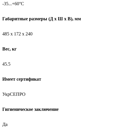
-35...+60°C
Габаритные размеры (Д х Ш х В), мм
485 х 172 х 240
Вес, кг
45.5
Имеет сертификат
УкрСЕПРО
Гигиеническое заключение
Да