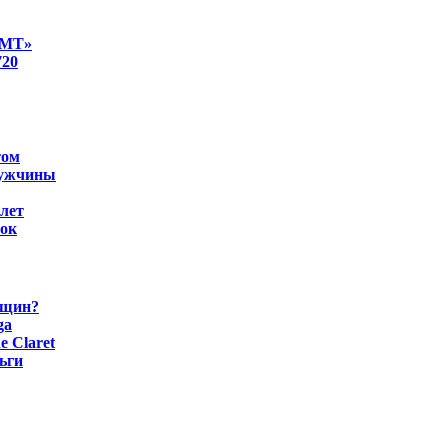
ОМТ»
720
том
мужчины
лет
рок
нщин?
ga
e Claret
ьги