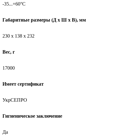
-35...+60°C
Габаритные размеры (Д х Ш х В), мм
230 х 138 х 232
Вес, г
17000
Имеет сертификат
УкрСЕПРО
Гигиеническое заключение
Да