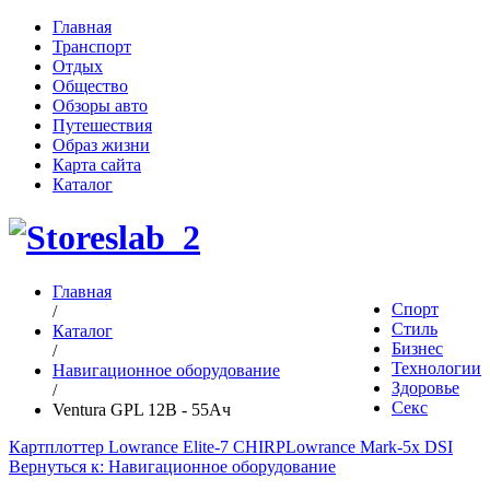
Главная
Транспорт
Отдых
Общество
Обзоры авто
Путешествия
Образ жизни
Карта сайта
Каталог
Главная
Спорт
/
Стиль
Каталог
Бизнес
/
Технологии
Навигационное оборудование
Здоровье
/
Секс
Ventura GPL 12В - 55Ач
Картплоттер Lowrance Elite-7 CHIRP
Lowrance Mark-5x DSI
Вернуться к: Навигационное оборудование