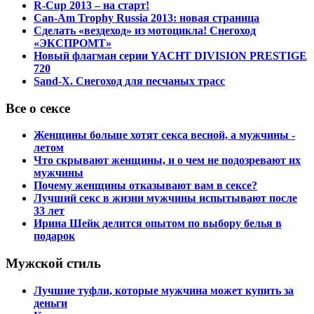
R-Cup 2013 – на старт!
Can-Am Trophy Russia 2013: новая страница
Сделать «вездеход» из мотоцикла! Снегоход
«ЭКСПРОМТ»
Новый флагман серии YACHT DIVISION PRESTIGE
720
Sand-X. Снегоход для песчаных трасс
Все о сексе
Женщины больше хотят секса весной, а мужчины -
летом
Что скрывают женщины, и о чем не подозревают их
мужчины
Почему женщины отказывают вам в сексе?
Лучший секс в жизни мужчины испытывают после
33 лет
Ирина Шейк делится опытом по выбору белья в
подарок
Мужской стиль
Лучшие туфли, которые мужчина может купить за
деньги