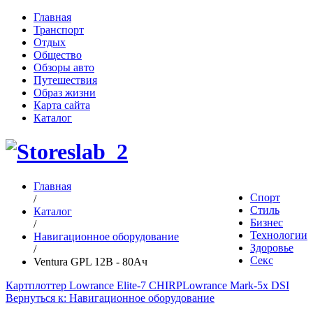
Главная
Транспорт
Отдых
Общество
Обзоры авто
Путешествия
Образ жизни
Карта сайта
Каталог
Главная
Спорт
/
Стиль
Каталог
Бизнес
/
Технологии
Навигационное оборудование
Здоровье
/
Секс
Ventura GPL 12В - 80Ач
Картплоттер Lowrance Elite-7 CHIRP
Lowrance Mark-5x DSI
Вернуться к: Навигационное оборудование