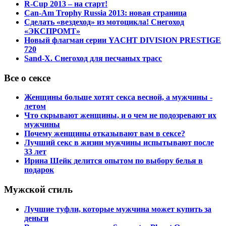
R-Cup 2013 – на старт!
Can-Am Trophy Russia 2013: новая страница
Сделать «вездеход» из мотоцикла! Снегоход
«ЭКСПРОМТ»
Новый флагман серии YACHT DIVISION PRESTIGE
720
Sand-X. Снегоход для песчаных трасс
Все о сексе
Женщины больше хотят секса весной, а мужчины -
летом
Что скрывают женщины, и о чем не подозревают их
мужчины
Почему женщины отказывают вам в сексе?
Лучший секс в жизни мужчины испытывают после
33 лет
Ирина Шейк делится опытом по выбору белья в
подарок
Мужской стиль
Лучшие туфли, которые мужчина может купить за
деньги