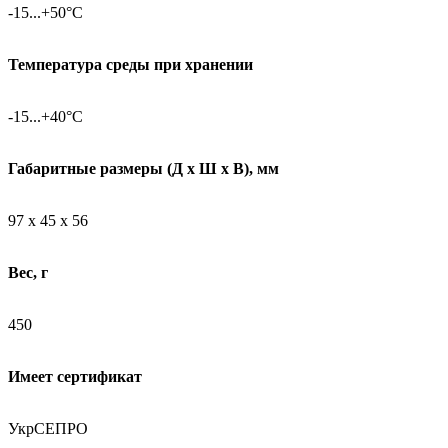
-15...+50°C
Температура среды при хранении
-15...+40°C
Габаритные размеры (Д х Ш х В), мм
97 х 45 х 56
Вес, г
450
Имеет сертификат
УкрСЕПРО