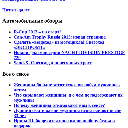
Читать далее
Автомобильные обзоры
R-Cup 2013 – на старт!
Can-Am Trophy Russia 2013: новая страница
Сделать «вездеход» из мотоцикла! Снегоход
«ЭКСПРОМТ»
Новый флагман серии YACHT DIVISION PRESTIGE
720
Sand-X. Снегоход для песчаных трасс
Все о сексе
Женщины больше хотят секса весной, а мужчины -
летом
Что скрывают женщины, и о чем не подозревают их
мужчины
Почему женщины отказывают вам в сексе?
Лучший секс в жизни мужчины испытывают после
33 лет
Ирина Шейк делится опытом по выбору белья в
подарок